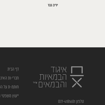
יריב גבר
דף הבית
חברי-ות האיגו
חותמ-ת על ה
ייעוץ משפטי ו
טלפון 077-4181601