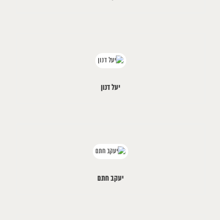
יעל דנון
יעקב חתם