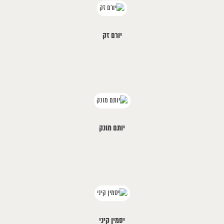
יורם זק
יותם מונק
יסמין קיני