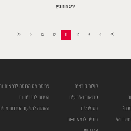
יריב הורוביץ
13
12
11
10
9
קולות קוראים
פריסת מס הכנסה לבמאים-ות
ד
סדנאות ואירועים
הטבות לחברים-ות
סכם?
פסטיבלים
האמנה למניעת הטרדות מיניו
חשבונאי
פנסיה לבמאים-ות
צרו קשר