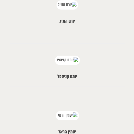
יורם הוניג
יותם קניספל
יסמין הראל