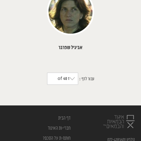
אביגיל שפרבר
1 of 40
עבור לדף :
דף הבית
חברי-ות האיגוד
חותמ-ת על הסכם?
טלפון 077-4181601