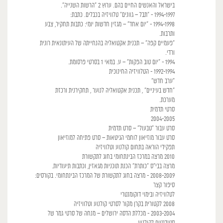
בישראל והאנשים החיים בהם. ערוץ 2 "הרשות השנייה".
1994-1997 - "תבל – גוונים" טלוויזיה בכבלים. כתבת:
1994-1998 - "יום אחד" – מגזין חדשות יומי: כתבות תחקיר, צבע
ותרבות.
"פעמיים קפה" – תכנית אקטואליה בהנחייתה של העיתונאית רונית
ורדי.
1994 - "יום טוב הפקות" – ע. במאי 1 בסרטי פרסומת.
1992-1994 - הטלוויזיה החינוכית
"ערב חדש"
"חדש בעיניים" , תכנית אקטואליה לנוער , תחקירנית ורכזת
מערכת.
סרטי תדמית
2004-2005
סרט עבור "טבעול" – סרט תדמית
סרט עבור מוזיאון לוחמי הגיטאות – סרט פתיחה למוזיאון
תפקידי הוראה בתחום קולנוע וטלוויזיה
2010 מרצה במרכז הבינתחומי בחוג לתקשורת
מרצה בבי"ס "כותרת" הכנת תוכניות מגאזין, וכתבות תיעודיות.
2008-2009 - מרצה בחוג לתקשורת של המרכז הבינתחומי. בקורסים:
סיפור קצר
לטלוויזיה ובימוי דוקומנטרי
2008 לקטורית בקרן מקור לסרטי קולנוע וטלוויזיה
2003-2004 - מכללת הדסה ירושלים – מנחה של סרטי גמר של