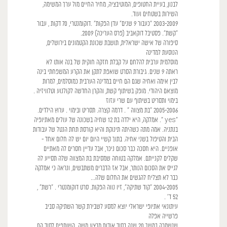
לבנון, בעיית החטופים, המוטיבציה, מחיר החיים מול ערך המשימה,
השירות בשטחים ועוד.
2003-2009 "כעבור 9 שנים" עדן הפקות" .דוקומנטרי, 70 דקות , עבור
"קשת". פסטיבל דוקאביב (פרס העריכה) 2009.
סיפורה של אישה ישראלית, תושבת שכונת הקטמונים בירושלים,
הנוסעת למדינה
מוסלמית ערבית להלחם על קבלת חזקה חוקית של בנה אותו לא
ראתה 9 שנים. גיבורת הסרט שואפת לתקן את הקרע המשפחתי בינה
לבין אימה ואחיה שגם הם חיים במדינה הערבית כמוסלמים, למרות
מוצאם היהודי. מופק בשיתוף קשת, והקרן החדשה לקולנוע וטלוויזיה .
בימוי ותסריט בשיתוף עם שרי עזוז
2005-2006 "בת מצווה " . דרמה קצרה. תסריט ובימוי . ערוץ הילדים.
"yes ". אמלקה, היא ילדה בת 12 שחיה בשכונה של עולים מאתיופיה
בנתניה. אמה מתה כשהיתה תינוקת והיא קורסת תחת הנטל של עבודות
הבית והטיפול בשני אחיה. בתוך קשיי היום יום יש לה חלום אחד -
אופניים. היא חסכה כבר סכום ניכר, אבל עדיין חסרים לה מאתיים
שקלים לקנייתם. אמלקה בטוחה שמסיבת בת המצווה שלה תסייע לה
לגייס את הסכום הנותר, אבל אז הדברים משתבשים, ונראה כי אמלקה
כבר לא תצליח להגשים את החלום שלה...
2004-2005 "קוד שתיקה", זיו נווה הפקות. סרט דוקומנטרי . "רשת" ,
52 ד' .
עיתונאי אתיופי ישראלי יוצא למסע לשבירת קשר השתיקה סביב
פרשייה אפלה
שנשמרה במשך 20 שנה בסוד אודות מבצע משה. השותפים לסוד הם