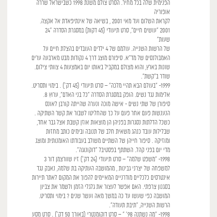
הפנימית שלה בכל מחיר. הסרט צולם משנת 1998 כשבישראל שררה
אופוריה
לקראת השלום ועד מאי 2001 , בשיאה של אינתיפאדת אל אקצה.
2001 "עושים חיים", סרט תיעודי (45 דקות) במסגרת הסדרה "24
שעות"
של הרשות השנייה. עולמם של 4 ילדים העובדים בהצלת חיים על
האמבולנסים של מד"א. סיפורם מוצג דרך 4 נקודות מבט מארבעה ערים
שונות בארץ, והוא מצולם במקביל באותו יום באמצעות 4 צוותי צילום.
שודר ב"קשת".
1999- "בעולם הבא תהיי מלכה" – סרט תיעודי (45 דק') . בימוי ותסריט.
אלימות נגד נשים. הופק במסגרת הסדרה "כל בני האדם", ערוץ 8.
סיפורן של שתי נשים - אישה מוכה ונערה שהייתה קורבן לאונס
הנענשות פעם אחר פעם על כך שהחליטו לשבור את קשר השתיקה .
כשכל הדלתות נסגרות בפניהן הן מוצאות אוזן קשבת אצל גבר אחד,
שבלילות עובד כנהג משאית חלב של תנובה ובימים כותב מחזות
ומוזיקה . סיפור חייהן של השתיים משולב בעבודתו האומנותית ומוצג
מדי יום בפני קהל. השתתף בפסטיבל "דוקונוגה".
1998- "משפט שלמה" – סרט תיעודי (24 דק') זיו שוורצמן דור 3
למשפחה של יצרני גבינות , מהמושבה העתיקה בת שלמה, נאבק נגד
אינטרסים כלכליים מודרניים המאיימים להפוך את המקום לאתר תיירות
בסגנון צרפתי. האם אפשר לעצור את גלגלי הזמן ולשמר את צביון
המושבה כפי שעשו עד כה במשך מאה ועשר שנים ? בימוי ותסריט.
הרשות השנייה, "תיבת תעודה".
1998- "מה נשתנה 98' " – סרט דוקומנטרי (באורך 50 דק') . סרט מסע