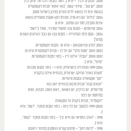
2006 "מכתבים לרבין" – ערוץ 2, רשת. כתבות לזכרו של יצחק רבין
2005 "יום טוב" , שידורי קשת. "בואי אימא" תכנית דוקומנטרית
בהגשת יונית לוי בנושא ילדים ונערים בסיכון בישראל 2005.
2004 "בולדוג" עם גיא מרוז, תוכנית דוקו-אקטיב סאטירית בנושא
איכות הסביבה,יחסי הון ושלטון . ערוץ 8.
2004 שירותרום – כתבות צבע למשדר המרכזי , שודר ב"רשת"
2004 - טקס פרסי הטלוויזיה – כתבות צבע עם כוכבי הערוצים השונים
(טלעד)
2003 לונדון וקירשנבאום – ערוץ 10. כתבות דוקומנטריות.
2001-2002 "שטח פרטי" עם יעל דן – תכנית דוקומנטרית ערוץ 10.
2000-2001 "עובדה" אילנה דיין – בימוי כתבות דוקומנטריות.
"טלעד", ערוץ 2.
1999-2004 הטלוויזיה הישראלית, ערוץ 1 – בימוי כתבות ותכניות
"תוצרת הארץ" מוזיקה ישראלית, בהנחיית אילנה ברקוביץ'.
"יומן" אקטואליה וכתבות תיעודיות.
"יוצאים קבוע" תכנית תרבות בהנחיית יואב גנאי
ספיישלים: יום הזיכרון, יום השואה , ראש השנה, הקיבוץ, נשים
במלחמת יום כיפור
"דוקומדיה", תכנית ביקורת על התקשורת
1999-2000 כלבוטק" עם רפי גינת – בימוי כתבות תחקיר. "רשת", ערוץ
2.
1998 - "הערב החמישי עם חיים יבין" – בימוי כתבות תחקיר. "קשת" ,
ערוץ 2.
1998 - "פינות רחוב" – סרטים קצרים העוסקים בסיפורי רחובות