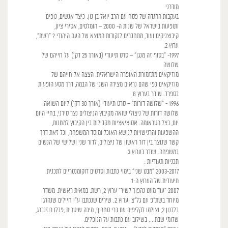
מודרני
בעקבות ההגדה של פסח עם הרב יואל בן נון. כיצד אנשים, נופים
ותופעות בישראל של שנות ה- 2000 – הומלסים, אסירי ציון,
קיבוצניקים ועוד, מתחברים לנקודות המוצא של העם היהודי ? "רשת",
ערוץ 2.
1997- "בסוף זה מנגן" – סרט תיעודי (באורך 25 דק') על חייהם של
שלושה
מוזיקאים מתזמורת האופרה הישראלית. הצצה אל חייהם של
מוזיקאים כפי שהם נראים מצידה השני של הבמה, דרך מסע הופעות
בספרד. שודר בערוץ 8.
1996 - "שלושה דורות" – סרט תיעודי (אורך 30 דק') ליום השואה.
שלושה דורות של ניצולי שואה מקיבוץ הניצולים נצר סירני, בחיי היום
יום, בצל הטראומה. אסוציאציות מקבילות בין הקיבוץ למחנות,
ההשפעות והרגישויות לנושא האוכל ומוסד המשפחה, וכל זאת דרך
קשר שנוצר בין דור ראשון של ניצולים, לדור שני ושלישי של הנשים
במשפחה. שודר בערוץ 3.
תכניות תעודיות :
2003-2017 "מבט שני" בימוי כתבות וסרטים דוקומנטריים לתכנית
תיעודית של הערוץ ה-1
2007 "עוד מעט נהפוך לשיר" ערוץ 2, רשת. במאית ראשית. משדר
מיוחד בשת"פ עם גל"צ וערוץ 2. שירים שנכתבו ע"י חיילים שנהרגו
בלבנון 2, וצולמו לקליפים עם ברי סחרוף, מיכה שיטרית ,פבלו רוזנברג,
שלומי שבת.... בשילוב עם כתבות על הנופלים.