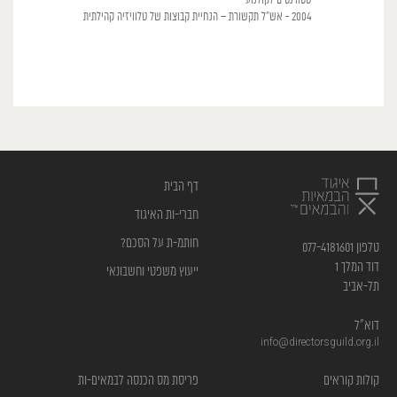
סטודנטים לקולנוע
2004 - אש"ל תקשורת – הנחיית קבוצות של טלוויזיה קהילתית
דף הבית
חברי-ות האיגוד
חותמ-ת על הסכם?
טלפון 077-4181601
דוד המלך 1
ייעוץ משפטי וחשבונאי
תל-אביב
דוא”ל
info@directorsguild.org.il
קולות קוראים
פריסת מס הכנסה לבמאים-ות