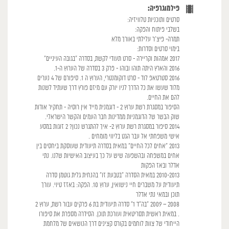
פילמוגרפיה:
סרטים ותוכניות טלוויזיה:
בשלבי פיתוח והפקה:
תמרה- פיצ׳ר עלילתי באורך מלא
בימוי סרטים וסדרות:
2017 אמהות וקריירה - סרט תעודי לקשת, בסדרה "בגובה העיניים"
2016 והארץ היתה תוהו ובוהו - פרק 3 בסדרה של הערוץ ה-1.
2016 סטרטאפ לוד - סרט דוקומנטרי, הערוץ ה 1. סיפורם של 4 נערים
מלוד שעשו את כל הדרך לניו יורק עם מיזם פורץ דרך שעתיד לשנות
להם את החיים.
הסיפור במסגרת רשת ערוץ 2 - דוגמנית מייד אין רוסיה - תחקיר אודות
שוק הבשר של הדוגמניות ממדינות חבר העמים והקשר הישראלי.
2014 סיפור במסגרת רשת ערוץ 2- איך להתגרש נכון? 2 זוגות במסע
אישי משפחתי אל עבר הגט בליווי מומחים .
2013 ״אחים לכל החיים״ במאית בסדרה תיעודית שעוסקת ביחסים בין
אחים במשפחה ובהשפעה שיש על כך בעיצוב האישיות שלנו. נתי
אדלר ובאז הפקות
2010-2013 במאית הסדרה ״בטבעת זו״ בהנחית גלית גוטמן סדרה
תיעודית על משברים חיי נישואין, ערוץ 10. הפקה: באזז טיוי. עורך
תוכן ובמאי נתי אדלר
2008 – 2009 "בה"ד 1" סדרה תיעודית בת 6 פרקים עבור רשת, ערוץ 2
. במאית ראשית תסריטאית ועורכת תוכן. הסידרה מספרת את סיפורו
הייחודי של צוות לוחמים בקורס קצינים דרך הנושאים של מלחמת