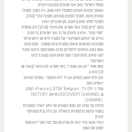
המוסד הישראלי, מאה אלף אתיופים והסוכנות היהודית.
השתתף בתחרות הסרטים בפסטיבל חיפה 2005. ציון לשבח, פסטיבל
הסרטים וורשה, פסטיבל הסרטים בטאיואן, פסטיבל קלגרי (קנדה) ,
פסטיבל לסרטי נשים ברחובות, הקרנות ברחבי הארץ
2003 "חיים בסרט" בימוי ותסריט. סרט תיעודי (55 דק') פרק מהסדרה
"חסרי מנוח" , ערוץ 8. סיפורם של בני נוער ישראלים, בני טובים,
החיים את "החלום האמריקאי" אבל במקביל חיים את "הישראליות"
ומתכוננים לאפשרות שימותו במסגרת הגיוס המתקרב . הסרט מלווה
אותם בשנה האחרונה ללימודיהם בתיכון אוסטרובסקי ברעננה ומוביל
לשני שיאים: הגיוס הקרבי ונשף הסיום הנוצץ בסגנון ה"פרום
האמריקאי".
1998-2001 " לאן את נוסעת ?" בימוי ותסריט. סרט תיעודי (באורך 58
דק').ערוץ 8.
זוכה פרס ראשון בתחרות ואן ליר "רוח החופש" - פסטיבל הקולנוע
ירושלים 2001.
שודר ב- France 2,, RTBF Belgium , TV DR- דנמרק,
DISCOVERY CHANNEL 26 מדינות, HISTORY
CHANNEL .
סיפורה של עמירה הס, כתבת השטחים של עיתון "הארץ" המתגוררת
בשטחי הרשות הפלשתינית ברמאללה. הס, גדלה בבית קומוניסטי
להורים
ניצולי שואה ובחיי היום יום שהיא מקיימת "בצד השני" היא מנסה
לממש את האמת