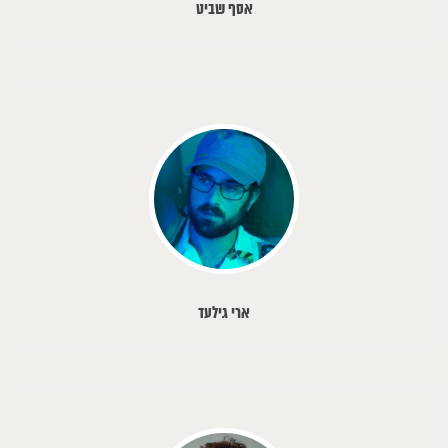
אסף שביט
ארי גילעד