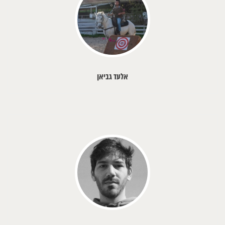
אלעד גביאן