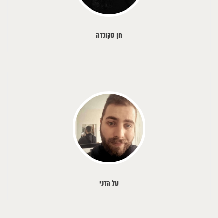
חן סקונדה
טל הדני