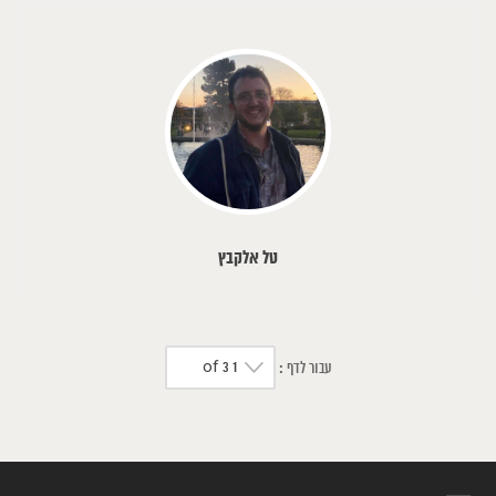
טל אלקבץ
1 of 3
עבור לדף :