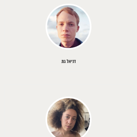
דניאל גת