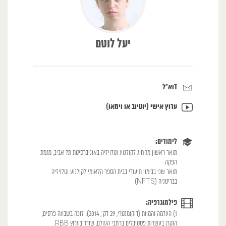
יעל לוטם
דוא"ל
ערוץ אישי (יוטיוב או וימאו)
לימודים:
תואר ראשון מהחוג לקולנוע וטלויזיה באוניברסיטת תל אביב, מגמת
הפקה
תואר שני בבימוי תיעודי בבית הספר הלאומי לקולנוע וטלויזיה
בבריטניה (NFTS)
פילמוגרפיה:
1) העלמה והמוות (דוקומנטרי, 29 דק', 2014): זוכה בשבעה פרסים,
הוקרן בעשרות פסטיבלים ברחבי העולם, שודר בערוץ RBB.