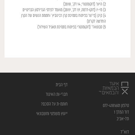
2) היער (דוקומנטרי, 14 דק', 2018)
3) מי-יו (דוקו-דרמה, 19 דק', 2019) מועמד לפרסי הגרירסון הבריטיים
4) קינן (פי'צר בפיתוח בתמיכת קרן רבינוביץ' וחממת הנשים של הקרן
החדשה לקו"ט)
5) סבוטאז' (דוקומנטרי בפיתוח בתמיכת תאגיד השידור)
דף הבית
חברי-ות האיגוד
חותמ-ת על הסכם?
טלפון 077-4181601
דוד המלך 1
ייעוץ משפטי וחשבונאי
תל-אביב
דוא”ל