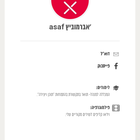
‪asaf אברמוביץ'
דוא"ל
פייסבוק
לימודים:
המכללה למנהל- תואר בתקשורת בהתמחות "תוכן ויצירה".
פילמוגרפיה:
וידאו קליפים לשירים מקוריים שלי.