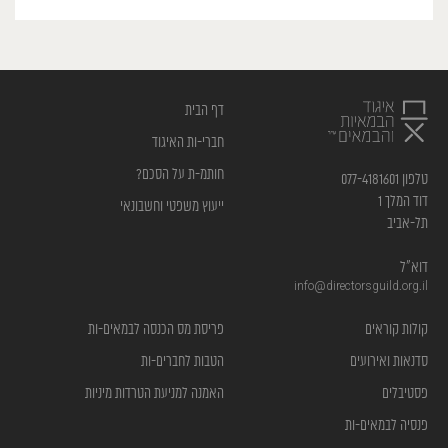
דף הבית
חברי-ות האיגוד
חותמ-ת על הסכם?
טלפון 077-4181601
דוד המלך 1
ייעוץ משפטי וחשבונאי
תל-אביב
דוא”ל
info@directorsguild.org.il
קולות קוראים
פריסת מס הכנסה לבמאים-ות
סדנאות ואירועים
הטבות לחברים-ות
פסטיבלים
האמנה למניעת הטרדות מיניות
פנסיה לבמאים-ות