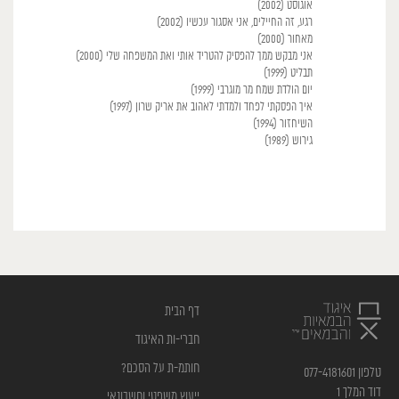
אוגוסט (2002)
רגע, זה החיילים, אני אסגור עכשיו (2002)
מאחור (2000)
אני מבקש ממך להפסיק להטריד אותי ואת המשפחה שלי (2000)
תבליט (1999)
יום הולדת שמח מר מוגרבי (1999)
איך הפסקתי לפחד ולמדתי לאהוב את אריק שרון (1997)
השיחזור (1994)
גירוש (1989)
דף הבית
חברי-ות האיגוד
חותמ-ת על הסכם?
טלפון 077-4181601
דוד המלך 1
ייעוץ משפטי וחשבונאי