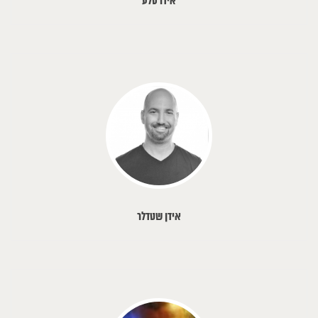
אידו סלע
אידן שטדלר