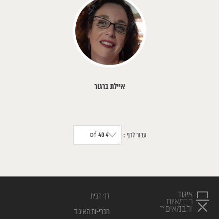
איילת ברגור
4 of 40
עבור לדף :
דף הבית
חברי-ות האיגוד