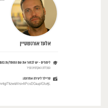
אלעד אורנשטיין
לימודים - יש לבחור את שם המוסד/ות בהם
המכללת האקדמית ספיר
טריילר ליצירה אחרונה:
/mr5gIT5zw0A?si=APcsDG4uplG7u9jL