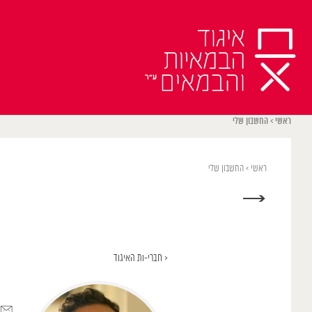
Ski
t
conten
ראשי
>
החשבון שלי
ראשי
>
החשבון שלי
→
< חברי-ות האיגוד