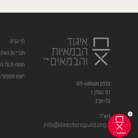
דף הבית
חברי-ות האיגו
חותמ-ת על ה
ייעוץ משפטי ו
טלפון 077-4181601
דוד המלך 1
תל-אביב
×
דוא”ל
info@directorsguild.org.il