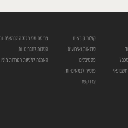
קולות קוראים
פריסת מס הכנסה לבמאים-ות
ד
סדנאות ואירועים
הטבות לחברים-ות
סכם?
פסטיבלים
האמנה למניעת הטרדות מיניו
חשבונאי
פנסיה לבמאים-ות
צרו קשר