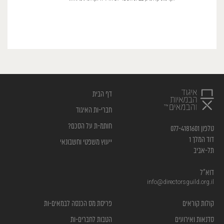
דף הבית
חברי-ות האיגוד
חותמ-ת על הסכם?
טלפון 077-4181601
דוד המלך 1
ייעוץ משפטי וחשבונאי
תל-אביב
דוא”ל
info@directorsguild.org.il
קולות קוראים
פריסת מס הכנסה לבמאים-ות
סדנאות ואירועים
הטבות לחברים-ות