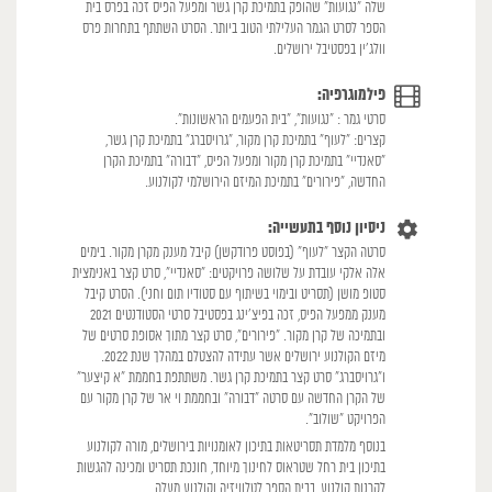
שלה ״נגועות״ שהופק בתמיכת קרן גשר ומפעל הפיס זכה בפרס בית
הספר לסרט הגמר העלילתי הטוב ביותר. הסרט השתתף בתחרות פרס
וולג'ין בפסטיבל ירושלים.
פילמוגרפיה:
סרטי גמר : ״נגועות״, ״בית הפעמים הראשונות״.
קצרים: ״לעוף״ בתמיכת קרן מקור, ״גרויסברג״ בתמיכת קרן גשר,
״סאנדיי״ בתמיכת קרן מקור ומפעל הפיס, ״דבורה״ בתמיכת הקרן
החדשה, ״פירורים״ בתמיכת המיזם הירושלמי לקולנוע.
ניסיון נוסף בתעשייה:
סרטה הקצר "לעוף" (בפוסט פרודקשן) קיבל מענק מקרן מקור. בימים
אלה אלקי עובדת על שלושה פרויקטים: ״סאנדיי״, סרט קצר באנימצית
סטופ מושן (תסריט ובימוי בשיתוף עם סטודיו תום וחני). הסרט קיבל
מענק ממפעל הפיס, זכה בפיצ'ינג בפסטיבל סרטי הסטודנטים 2021
ובתמיכה של קרן מקור. ״פירורים״, סרט קצר מתוך אסופת סרטים של
מיזם הקולנוע ירושלים אשר עתידה להצטלם במהלך שנת 2022.
ו״גרויסברג״ סרט קצר בתמיכת קרן גשר. משתתפת בחממת ״א קיצער״
של הקרן החדשה עם סרטה ״דבורה״ ובחממת וי אר של קרן מקור עם
הפרויקט ״שולוב״.
בנוסף מלמדת תסריטאות בתיכון לאומנויות בירושלים, מורה לקולנוע
בתיכון בית רחל שטראוס לחינוך מיוחד, חונכת תסריט ומכינה להגשות
לקרנות קולנוע, בבית הספר לטלוויזיה וקולנוע מעלה.