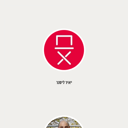
יאיר ליסנר