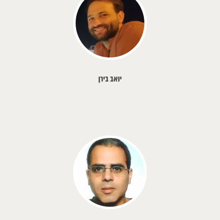
יואב בירן