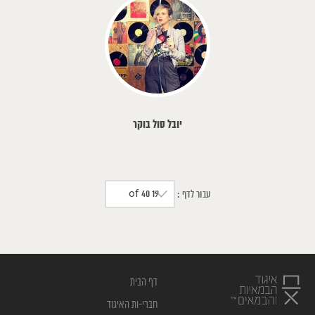
יובל סול בוקר
19 of 40
עבור לדף :
דף הבית
חברי-ות האיגוד