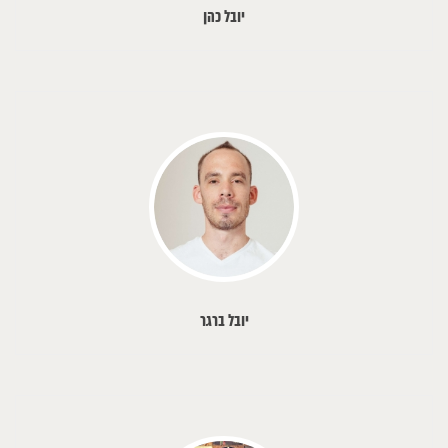
יובל כהן
יובל ברגר