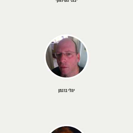
יבגני גשינסקי
יהלי ברגמן