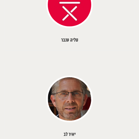
טליה ענבר
יאיר לב