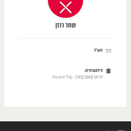
שחר רוזן
דוא"ל
פילמוגרפיה:
על הקו (2002) [בימוי] - Round Trip