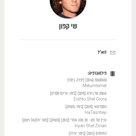
שי קפון
דוא"ל
פילמוגרפיה:
מטומטמת (2016) [יצירה, בימוי]
Metumtemet
אשתו של גיורא (2015) [בימוי, עריכת תסריט]
Eishto Shel Giora
התסריטאי (2015) [בימוי, משחק]
HaTasritayi
עניין של זמן - 20 שנה אחרי (2012) [משחק] [בתור יחזקאל ויצמן]
Inyan Shel Zman
החולמים (2011) [בימוי, יצירה]