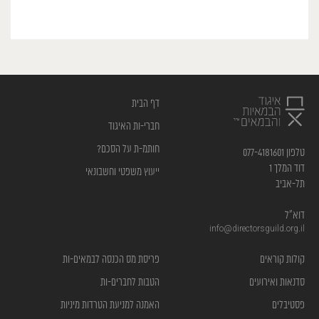
דף הבית
חברי-ות האיגוד
חותמ-ת על הסכם?
טלפון 077-4181601
דוד המלך 1
ייעוץ משפטי וחשבונאי
תל-אביב
דוא”ל
info@directorsguild.org.il
קולות קוראים
פריסת מס הכנסה לבמאים-ות
סדנאות ואירועים
הטבות לחברים-ות
פסטיבלים
האמנה למניעת הטרדות מיניות