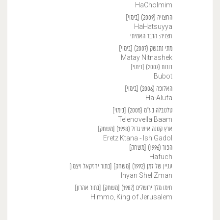
HaCholmim
החצויה (2009) [בימוי]
HaHatsuyya
חצויה: הדבר האמיתי
מתי נתנשק (2007) [בימוי]
Matay Nitnashek
בובות (2007) [בימוי]
Bubot
האלופה (2006) [בימוי]
Ha-Alufa
טלנובלה בע"מ (2005) [בימוי]
Telenovella Baam
ארץ קטנה איש גדול (1998) [משחק]
Eretz Ktana - Ish Gadol
הפוך (1996) [משחק]
Hafuch
עניין של זמן (1992) [משחק] [בתור יחזקאל ויצמן]
Inyan Shel Zman
חימו מלך ירושלים (1987) [משחק] [בתור אהרון]
Himmo, King of Jerusalem