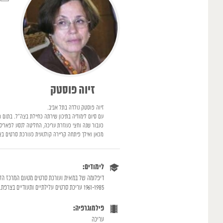
זיוה פוסטק
זיוה פוסטק נולדה בתל אביב.
עם סיום לימודיה בתיכון שירתה כחיילת בצה"ל. בתום
כעבור שנה וחצי כעוזרת עריכה, החליטה לנסע לפאריס
מכאן ואילך פיתחה קריירה קולנועית כעורכת סרטים
לימודים:
דיפלומה של במאית ועורכת סרטים מטעם המרכז הלאו
1961-1985 עריכת סרטים עלילתיים ותעודיים בצרפת.
פילמוגרפיה:
עריכה