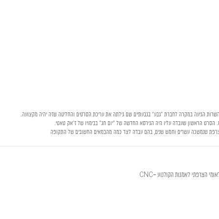
 השרות הגיעה במקרה לחברת "גבע" בגבעתיים שם גילתה את עריכת הסרטים והחליטה שזה יהיה מקצועה.
. הסרט הראשון שעבדה עליו היה הגירסא החדשה של "יום חג" בבימויו של ז'אק טאטי.
 בצרפת שנמשכה עשרים וחמש שנים, בהם עבדה לצד כמה מהבמאים החשובים של התקופה
מי הצרפתי לאמנות הקולנוע –CNC