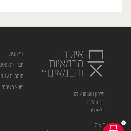
דף הבית
חברי-ות האיגו
חותמ-ת על ה
ייעוץ משפטי ו
טלפון 077-4181601
דוד המלך 1
תל-אביב
×
דוא”ל