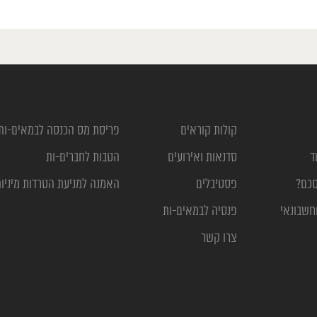
קולות קוראים
פריסת מס הכנסה לבמאים-ות
ד
סדנאות ואירועים
הטבות לחברים-ות
סכם?
פסטיבלים
האמנה למניעת הטרדות מיניו
חשבונאי
פנסיה לבמאים-ות
צרו קשר