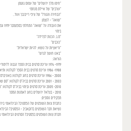
"חימו מלך ירושלים" של עמוס גוטמן
"עורבים" של איילת מנחמי
"הבחירה והגורל" של ציפי רייבנבך ועוד..
"שואה" - לנצמן
את העבודה על "שואה" התחלתי בספטמבר 1979 וגמרתי במאי 1985, מועד בו החל הסרט להיות מוקרן בפאריס. כמעט שש שנים .
בימוי
"מ.ג. הכנות לפרידה"
"כוכבים"
"וריאציות על נושא: להיות ישראלית"
"באנו חושך לגרש"
הוראה:
1979- 1974 עריכת סרטים בבית הספר הגבוה ללימודי קולנוע בפאריס ("אידק"-IDHEC )
1988- 1986 עריכת סרטים בבית הספר לקולנוע ותיאטרון "בית צבי" ברמת גן
2000 - 1986 עריכת סרטים בחוג לקולנוע באוניברסיטת ת"א
2003 - 2001 עריכת סרטים בביה"ס לקולנוע "סם שפיגל" בירושלים
2010- 2005 עריכת סרטים ובימוי בביה"ס לקולנוע "מעלה", ירושלים
2010 - בצלאל ירושלים בחוג לאמנות המסך
תפקידים נוספים:
כחברת צוות השופטים של הפסטיבל הבינלאומי בירושלים,
נשיאת חבר השופטים בדוקאביב - הפסטיבל הבינלאומי 
חברת צוות השופטים בפסטיבל הסרטים הבינלאומי ב