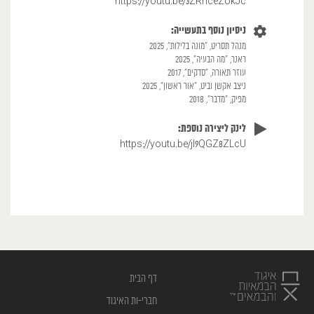
https://youtu.be/3ZRnceZokJc
ניסיון נוסף בתעשייה:
מנהל תסריט, ״מונה בלילות״, 2025
ראנר, ״מה הבעיה״, 2025
עוזר תאורה, ״סדקים״, 2017
ניצב אקשן וביט, ״אור ראשון״, 2025
מפיק, ״מדבר״, 2018
לינק ליצירה נוספת:
https://youtu.be/jI9QGZ8ZLcU
דף הבית
חברי-ות האיגוד