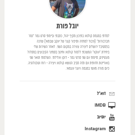
יובל פורת
למדתי במגמת קולנוע בתיכון מקיף יהוד, כתבתי וביימתי סרט גמר ״נמר
חברבורות״ (עיבוד למחזה וסיפור קצר של יעקב שבתאי) שזכה
בפסטיבל ירושלים ליצירה צעירה במקום השני. לאחר השירות שלי
ביחידת ״עוקץ״ המשכתי ללמוד קולנוע וחינוך בסמינר הקיבוצים במסלול
מצטיינים, סיימתי עם שני סרטי גמר - דוקו ועלילתי. השלמתי תואר שני
באוריינות חזותית עם תזה סביב הנושא קולנוע ויצירה - רוח וטכנולוגיה.
כיום מורה מעשי במגמה ויוצר עצמאי.
דוא"ל
IMDB
יוטיוב
Instagram