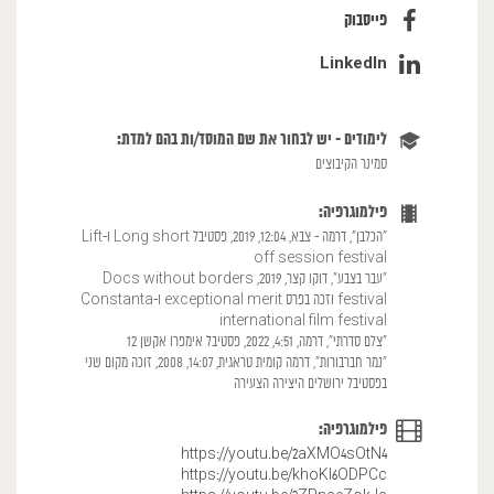
פייסבוק
LinkedIn
לימודים - יש לבחור את שם המוסד/ות בהם למדת:
סמינר הקיבוצים
פילמוגרפיה:
״הכלבן״, דרמה - צבא, 12:04, 2019, פסטיבל Long short ו-Lift
off session festival
״עבר בצבע״, דוקו קצר, 2019, Docs without borders
festival וזכה בפרס exceptional merit ו-Constanta
international film festival
״צלם סדרתי״, דרמה, 4:51, 2022, פסטיבל אימפרו אקשן 12
״נמר חברבורות״, דרמה קומית טראגית, 14:07, 2008, זוכה מקום שני
בפסטיבל ירושלים היצירה הצעירה
פילמוגרפיה:
https://youtu.be/2aXMO4sOtN4
https://youtu.be/khoKl6ODPCc