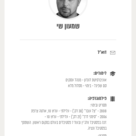
שמעון שי
דוא"ל
לימודים:
אוניברסיטת לונדון - מנהל עסקים
סם שפיגל - בימוי - מסלול מלא
פילמוגרפיה:
תסריט ובימוי:
2008 - "צל עובר" (30 דק') - עלילתי - ערוץ 10, ארטה צרפת
2006 - "סימני דרך" (21 דק') - עלילתי - ערוץ 10 -
זכה בפסטיבל וולג'ין ובעוד 7 פסטיבלים בעולם במקום ראשון. השתתף
בפסטיבל ונציה.