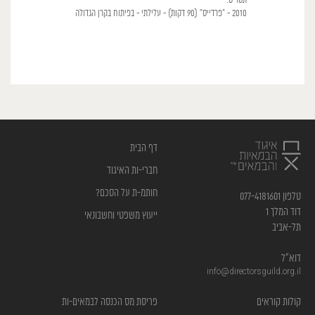
תסריט:
2010 - "פרדייס" (90 דקות) - עלילתי - בפיתוח בקרן הגדולה
דף הבית
חברי-ות האיגוד
חותמ-ת על הסכם?
טלפון 077-4181601
דוד המלך 1
ייעוץ משפטי וחשבונאי
תל-אביב
דוא”ל
info@directorsguild.org.il
קולות קוראים
פריסת מס הכנסה לבמאים-ות