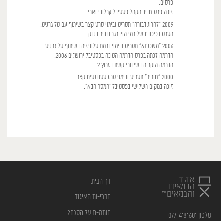
פרסים:
זוכה פרס חביב הקהל פסטיבל קרלובי וארי.
2009 "להרוג דבורה" תסריט ובימוי סרט קצר בשיתוף עם טל גרניט.
הסרט בכיכובם של רמי הויברגר ודביר בנדק.
2006 "משכנתא" תסריט ובימוי דרמת טלוויזיה בשיתוף טל גרניט.
הדרמה זכתה בפרס הדרמה הטובה בפסטיבל ירושלים 2006.
הדרמה הוקרנה בשידורי קשת בערוץ 2.
2000 "חורים" תסריט ובימוי סרט סטודנטים קצר.
זוכה במקום השלישי בפסטיבל "המסך הבא".
דף הבית
חברי-ות האיגוד
חותמ-ת על הסכם?
טלפון 077-4181601