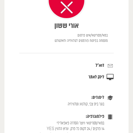
אורי ששון
במאי/תסריטאי/איש פרסום
מתמחה בפיתוח פורמטים לטלוויזיה ולאינטרנט
דוא"ל
לינק לאתר
לימודים:
בוגר בית צבי, קולנוע וטלוויזיה
פילמוגרפיה:
במאי/תסריטאי ויוצר הסדרה פאפאדיזי
14 פרקים / 24 דקות כל פרק. ערוץ הלווין YES