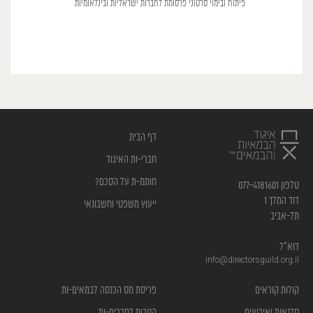
פיתוח ובימוי סרטוני פרסומת לחברות ישראליות ובינלאומיות
דף הבית
חברי-ות האיגוד
חותמ-ת על הסכם?
טלפון 077-4181601
דוד המלך 1
ייעוץ משפטי וחשבונאי
תל-אביב
דוא”ל
info@directorsguild.org.il
קולות קוראים
פריסת מס הכנסה לבמאים-ות
סדנאות ואירועים
הטבות לחברים-ות