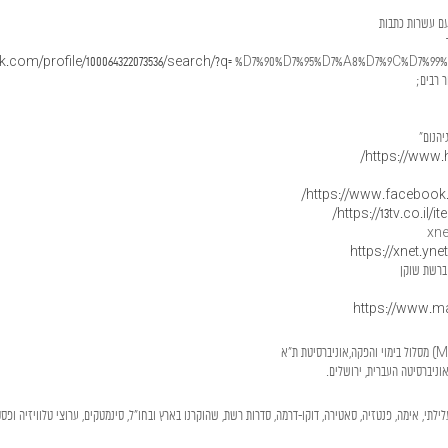
om/profile/100064322073536/search/?q=
%D7%90%D7%95%D7%A8%D7%9C%D7%99%2
יהנום"
https://
www.h
https://
www.facebook.com
https://13tv.co.il/
https://xnet.ynet
 ברשת שוקן
https://
www.maar
עלילתי, אימה, פנטזיה, סאטירה, דוקו-דרמה, סדרות רשת, שהוקרנו בארץ ובחו"ל, סינמטקים, ערוצי טלוויזיה ופס