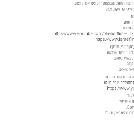
קת חמסות למשפחות החטופים, אפריל 2024.
ית
201
https://
www.youtube.com/playlist?list=PLz
https://
www.israelfil
רי, 58 דק').
 דוקו" ו"הקרן החדשה
ם בארץ ובעולם.
https://
www.yo
לאות"