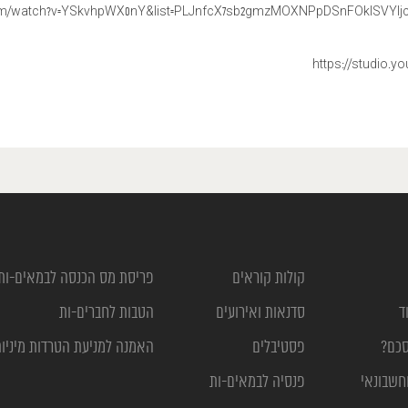
om/watch?v=YSkvhpWX0nY&list=PLJnfcX7sb2gmzMOXNPpDSnFOkISVYIjct
https://studio.y
קולות קוראים
פריסת מס הכנסה לבמאים-ות
ד
סדנאות ואירועים
הטבות לחברים-ות
סכם?
פסטיבלים
האמנה למניעת הטרדות מיניו
חשבונאי
פנסיה לבמאים-ות