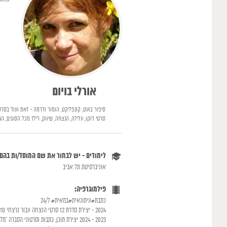
אורלי בויום
סיפור בועט, קונפליקט, הומור ודרמה - זאת ועוד בסרט
סרטי דוקו, עלילה, הנצחה, שיווק, רילז מכל הסוגים, הג
לימודים - יש לבחור את שם המוסד/ות בהם
אוניברסיטת תל אביב
פילמוגרפיה:
כתבת#עיתונאית#במאית# 24/7
2024 - יצירת סדרת 12 סרטי הנצחה עבור נרצחי 7.10, קיבוץ כיסופים - תסריט, בימוי, עריכה
2023 - 2024 יצירת תוכן, כתבות וסרטוני הסברה 'מלחמת חרבות ברזל'