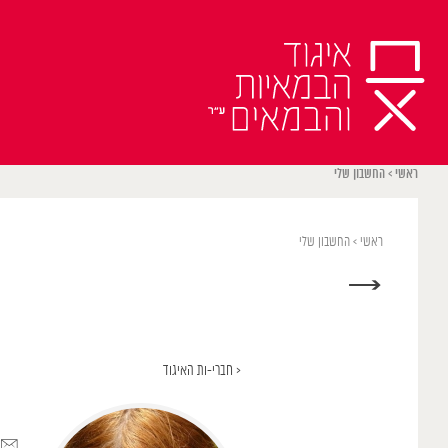
Ski
t
conten
ראשי
>
החשבון שלי
ראשי
>
החשבון שלי
→
< חברי-ות האיגוד