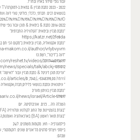
עבור גופי שידור בארץ ובחו"ל.
2022 - 2023 כתבת מגזין & במאית ב-דמוקרטTV עם עשרות כתבות
בנושאים רבים: חברתי, כלכלי, פוליטי, טורי דעה ועוד
0%D7%91%D7%95%D7%99%D7%95%D7%9D
2016-2022 כתבת & בימאית & תוכן עבור גופי שידור רבים;
*כתבת מגזין ובימאית "הטלוויזיה החברתית"
https://katzr.net/2fe8da
*כתבת אקטואליה, מגזין ובימאית ב"מקום הכי חם בג
a-makom.co.il/author/vrlybvyvm/
*דעה ב"דיבור", רשת 13
/reshet.tv/videos/331174460936197/
item/news/specials/talk/abckj-1051012/
*עריכת תוכן דיגיטל & כתבת מגזין עבור "לאישה" xnet
.co.il/articles/0
,7340,L-5348398,00.html
* עיתונאית וכתבת בנושאי פלילים,חברה,אקטואליה
*כתבת מגזין בעיתון מעריב
iv.co.il/news/israel/Article-579897
השכלה וזה... פנים. אוניברסיטה. יום
*בוגרת בהצטיינות של החוג לקולנוע וטלוויזיה (MFA) מסלול בימוי והפקה,אוניברסיטת ת"א
*בוגרת תואר ראשון (BA) בארכאולוגיה ואומנות,האוניברסיטה העברית, ירושלים.
פילמוגרפיה - חוץ. מקומות משתנים. 24/7
ביימתי ויצרתי סרטים מז'אנרים שונים: דוקומנטרי, 
שבהם: