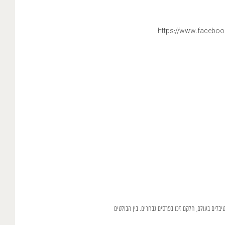
LISH
https://
www.facebook.c
טיבלים בעולם, חלקם זכו בפרסים נבחרים. בין הבולטים