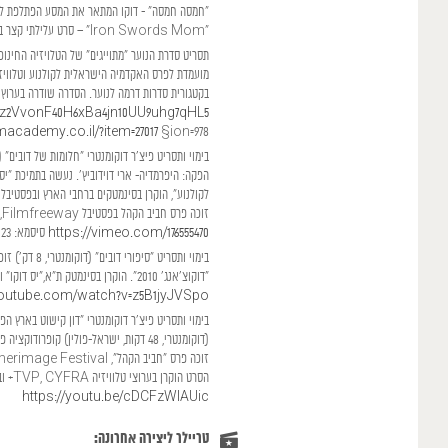
"חמסה חמסה" - דוקו המתאר את המסע הפתלפת לחלו
"Iron Swords Mom" – סרט עלילתי קצר בתמיכת קרן מקור, 2024
תסריט סדרת הנוער "מתוייגים" של הטלויזיה החינוכ
מועמדת לפרס האקדמיה הישראלית לקולנוע וטלוויזיה 8
בקטגורית סדרות דרמה לנוער. הסדרה שודרה בערוץ 2 וברשת
xz2VvonF40H6xBa4jn10UU9uhg7qHL5
macademy.co.il/?item=27017
§ion=978
בימוי ותסריט פיצ'ר דוקומנטרי "חלומות של דובים" (דוקומנט
הפקה: היפרמדיה- ארי דוידוביץ'. נעשה בתמיכת "יס
לקולנוע", הוקרן בסינמטקים ברחבי הארץ ובפסטיבלי
זוכה פרס חביב הקהל בפסטיבל Filmfreeway, קנדה
https://vimeo.com/176555470
סיסמא: dovdov123
בימוי ותסריט "סיפורי דובים" (דוקומנטרי, 8 דק') זוכה המקום השני בתחרות
"דוקוצ'אנג' 2010". הוקרן בסינמטק ת"א,"יס דוקו" ובפסטיבלים שונים בעולם.
utube.com/watch?v=z5B1jyJVSpo
בימוי ותסריט פיצ'ר דוקומנטרי "דון קישוט בארץ הפ
(דוקומנטרי, 48 דקות, ישראל-פולין) קופרודוקציה פולין- ישראל,
זוכה פרס "חביב הקהל", Camerimage Festival.
הסרט הוקרן בערוצי טלוויזיה TVP, CYFRA+ ובפסטיבלים בארץ ובעולם.
https://youtu.be/cDCFzWIAUic
טריילר ליצירה אחרונה: