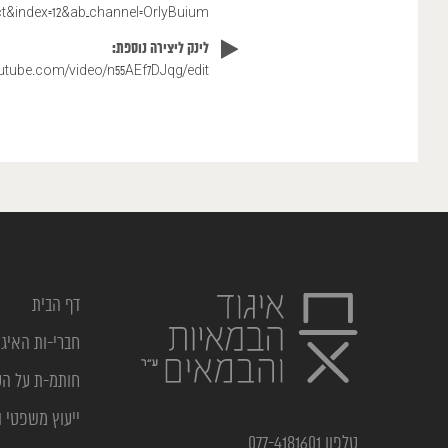
&index=12&ab_channel=OrlyBuium
לינק ליצירה נוספת:
outube.com/video/n55AEf7DJqg/edit
דף הבית
חברי-ות האיגו
חותמ-ת על ה
ייעוץ משפטי ו
טלפון 077-4181601