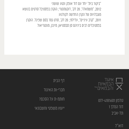
"ביקור בית" יחד עם דוד אופק ונטע שושני
2012, "משמאלו", 20 דק', דוקומנטרי, הוקרן בפסטיבל סרטים בנושא
מוגבלויות של הקרן החדשה לקולנוע
2011, "קרב עיניים", עלילתי, 20 דק', סרט גמר בסם שפיגל. הוקרן
בפסטיבלים רבים ביניהם סן סבסטיאן, מינכן, מונטריאול
דף הבית
חברי-ות האיגוד
חותמ-ת על הסכם?
טלפון 077-4181601
דוד המלך 1
ייעוץ משפטי וחשבונאי
תל-אביב
דוא”ל