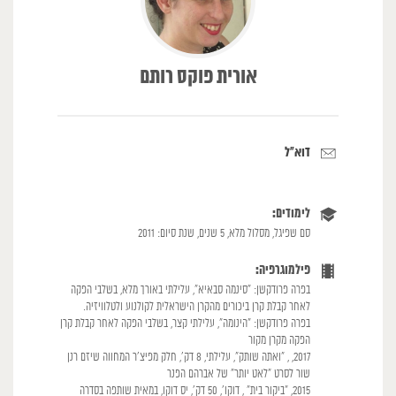
אורית פוקס רותם
דוא"ל
לימודים:
סם שפיגל, מסלול מלא, 5 שנים, שנת סיום: 2011
פילמוגרפיה:
בפרה פרודקשן: "סינמה סבאיא", עלילתי באורך מלא, בשלבי הפקה
לאחר קבלת קרן ביכורים מהקרן הישראלית לקולנוע ולטלוויזיה.
בפרה פרודקשן: "הינומה", עלילתי קצר, בשלבי הפקה לאחר קבלת קרן
הפקה מקרן מקור
2017, , "ואתה שותק", עלילתי, 8 דק', חלק מפיצ'ר המחווה שיזם רנן
שור לסרט "לאט יותר" של אברהם הפנר
2015, "ביקור בית" , דוקו', 50 דק', יס דוקו, במאית שותפה בסדרה