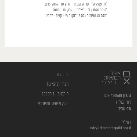
"לה פמיליה" - סדרה קומית - ערוץ 10 - 2015-2016
"היפה והחנון 1" - ראליטי - ערוץ 10 - 2008
"מזה השטויות האלה 3" דוקו קומי - קשת - 2007
דף הבית
חברי-ות האיגוד
חותמ-ת על הסכם?
טלפון 077-4181601
דוד המלך 1
ייעוץ משפטי וחשבונאי
תל-אביב
דוא”ל
info@directorsguild.org.il