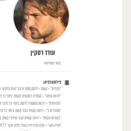
עודד רסקין
במאי ותסריטאי
פילמוגרפיה:
"כפולים" – קשת – דרמת מתח וריגול זוכת פרסים. נמכרה למעל 130 מדינו
"להיות איתה" – קומדיה רומנטית לקשת. בימוי כל פרקי הע
"המיוחדת" – דרמת משטרה לרשת. בימוי כל פרקי ה
"מסודרים 2" – דרמה קומית עבור קשת. בימוי כל פרקי העונה השנייה.
"בשורות טובות" – דרמה קומית עבור שידורי קשת. ב
"טניה 403" – סרט טלוויזיה באורך מלא עבור HOT. בימוי וכתיבה.