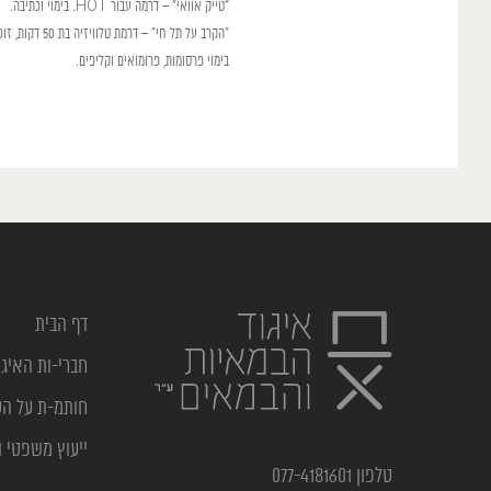
"טייק אוואי" – דרמה עבור HOT. בימוי וכתיבה.
"הקרב על תל חי" – דרמת טלוויזיה בת 50 דקות, זוכת פרס אופיר לשנת 2000. בימוי וכתיבה.
בימוי פרסומות, פרומואים וקליפים.
דף הבית
חברי-ות האיגו
חותמ-ת על ה
ייעוץ משפטי ו
טלפון 077-4181601