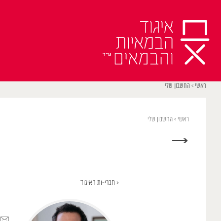
Ski
t
conten
ראשי
>
החשבון שלי
ראשי
>
החשבון שלי
→
< חברי-ות האיגוד