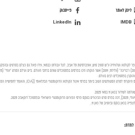
לינק לאתר
פייסבוק
LinkedIn
IMDB
ר לקולנוע וטלוויזיה ע"ש סטיב טיש, אוניברסיטת תל אביב. לצד עבודתו כבמאי, עידו פועל גם כצלם בסרטים ובהפקות
סרטו "מותו של לוויתן" (תיעודי קצר, 2022), זכה בפרס היוקרתי לסרט הסטודנטים הטוב ביותר בפרסי
דור בכאן 11 במאי 2025.
דוקאביב 2025.
 למדת: