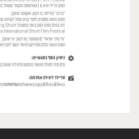
International Documentary Film Festival והוקרן בפסטיבלים נוספים ב
הופק על ידי ערוץ 8 ו"גאודאמוס הפקות" ומשודר באופן שוטף בערוץ 8, כרצועה עצמאית וקצרה.
”בריכה" (עלילתי, 12 דקות, אוקטובר 2018).
הסרט נעשה במסגרת לימודי בבית הספר לקולנוע וטל
offka International Short Film Festival
”גדי מלך ישראל“ (דוקומנטרי, 18 דקות, יוני 2018).
הסרט נעשה כחלק מפרוייקט תיעודי בשם "דוקו דאנס" 
ניסיון נוסף בתעשייה:
צלם מזה למעלה מעשור בהפקות טלוויזיה שונות (חתו
טריילר ליצירה אחרונה:
/1099597764?share=copy&fl=sv&fe=ci