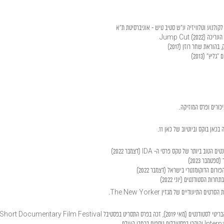
 לקולנוע וטלוויזיה ע“ש סטיב טיש - אוניברסיטת ת“א
וראת שחר רוזן (2017)
יץ" (2013)
פטמבר 2023)
ום הדוקומנטרי בישראל (דצמבר 2022)
ת הסטודנטים (יוני 2022)