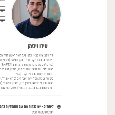
עידו ויסמן
עידו ויסמן הוא במאי וצלם. בעל תואר ראשון מבית הספ
לשורטליסט של פרסי האקדמיה הבריטית (BAFTA) והוקרן בפסטיבלים רבים בעולם.
בקטגורית הסרט התיעודי הקצר (2023).
ביים את תוכנית הטלוויזיה "אתה חייב לקרוא את זה", שעלתה לשי
סרטו התיעודי הראשון באורך מלא, "מפרץ השמש" (תיעודי, 2025), זכה בפרס סרט הביכורים בטקס פרסי הפורום הדוקומנטרי הישראלי ובפסטיבל 
הסרט שודר בבכורה בכאן 11 בתחילת 2026 והוא זמין לצפייה בכאן בוקס וביוטיוב של כאן 11.
לימודים - יש לבחור את שם המוסד/ות בהם
אוניברסיטת תל אביב