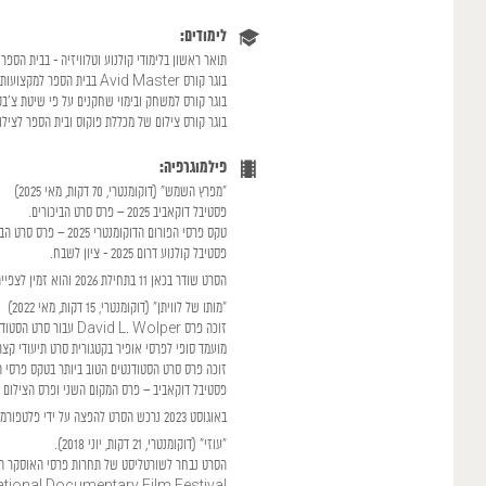
לימודים:
תואר ראשון בלימודי קולנוע וטלוויזיה - בבית הספר
בוגר קורס Avid Master בבית הספר למקצועות העריכה Jump Cut (2022)
בוגר קורס למשחק ובימוי שחקנים על פי שיטת צ'בק, בה
בוגר קורס צילום של מכללת פוקוס ובית הספר לצילום "גל
פילמוגרפיה:
"מפרץ השמש" (דוקומנטרי, 70 דקות, מאי 2025)
פסטיבל דוקאביב 2025 – פרס סרט הביכורים.
טקס פרסי הפורום הדוקומנטרי 2025 – פרס סרט הביכורים ופרס המוזיקה.
פסטיבל קולנוע דרום 2025 - ציון לשבח.
הסרט שודר בכאן 11 בתחילת 2026 והוא זמין לצפייה בכאן בוקס וביוטיוב של כאן 11.
"מותו של לוויתן" (דוקומנטרי, 15 דקות, מאי 2022)
זוכה פרס David L. Wolper עבור סרט הסטודנטים הטוב ביותר של טקס פרסי ה- IDA (דצמבר 2022)
מועמד סופי לפרסי אופיר בקטגורית סרט תיעודי קצר (ס
זוכה פרס סרט הסטודנטים הטוב ביותר בטקס פרסי הפור
פסטיבל דוקאביב – פרס המקום השני ופרס הצילום בתחרו
באוגוסט 2023 נרכש הסרט להפצה על ידי פלטפורמת הסרטים התיעודיים של מגזין The New Yorker.
”עוזי“ (דוקומנטרי, 21 דקות, יוני 2018).