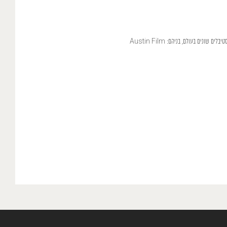
זכה בפרס הסרט הטוב ביותר בפסטיבל Long Short (יולי 2019), באזכור מיוחד מטעם השופטים בפסטיבל Sydney Short Film Festival והוקרן בפסטיבלים שונים בעולם, בניהם: Austin Film