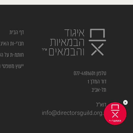
דף הבית
חברי-ות האיגו
חותמ-ת על ה
ייעוץ משפטי ו
טלפון 077-4181601
דוד המלך 1
תל-אביב
×
דוא”ל
info@directorsguild.org.il