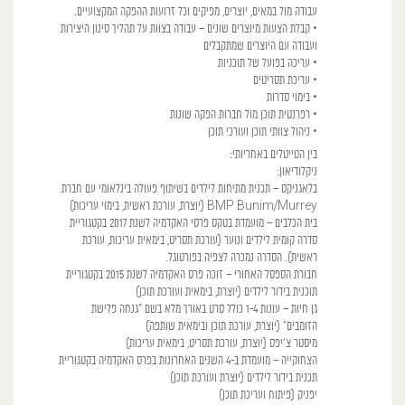
עבודה מול במאים, יוצרים, מפיקים וכל זרועות ההפקה המקצועיים.
• קבלת הצעות מיוצרים שונים – עבודה בצוות על תהליך סינון היצירות
ועבודה עם היוצרים שמתקבלים
• עריכה בפועל של תוכניות
• עריכת תסריטים
• בימוי סדרות
• רפרנטית תוכן מול חברות הפקה שונות
• ניהול צוותי תוכן ועורכי תוכן
בין הטייטלים באחריותי:
ניקלודיאון:
בלאגניקס – תכנית מתיחות לילדים בשיתוף פעולה בינלאומי עם חברת
BMP Bunim/Murrey (יוצרת, עורכת ראשית, בימוי עריכות)
בית הכלבים – מועמדת בטקס פרסי האקדמיה לשנת 2017 בקטגוריית
סדרה קומית לילדים ונוער (עורכת תסריט, בימאית עריכות, עורכת
ראשית). הסדרה נמכרה לצפיה בפורטוגל.
חבורת הספסל האחורי – זוכה פרס האקדמיה לשנת 2015 בקטגוריית
תוכנית בידור לילדים (יוצרת, בימאית ועורכת תוכן)
גן חיות – עונות 1-4 כולל סרט באורך מלא בשם "גנחה פלישת
הזומבים" (יוצרת, עורכת תוכן ובימאית שותפה)
מיסטר צ'יפס (יוצרת, עורכת תסריט, בימאית עריכות)
הצחוקייה – מועמדת ב-4 השנים האחרונות בפרס האקדמיה בקטגוריית
תכנית בידור לילדים (יוצרת ועורכת תוכן)
יפניק (פיתוח ועריכת תוכן)