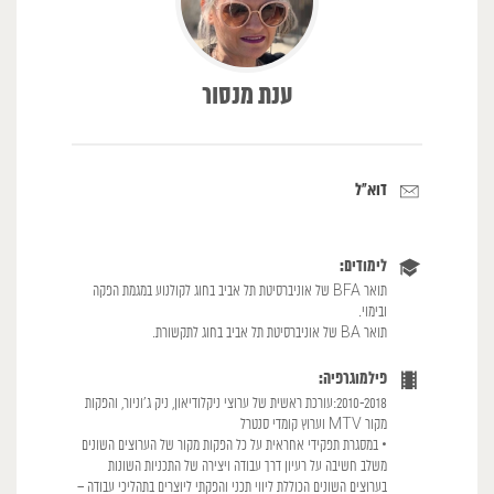
ענת מנסור
דוא"ל
לימודים:
תואר BFA של אוניברסיטת תל אביב בחוג לקולנוע במגמת הפקה
ובימוי.
תואר BA של אוניברסיטת תל אביב בחוג לתקשורת.
פילמוגרפיה:
2010-2018:עורכת ראשית של ערוצי ניקלודיאון, ניק ג'וניור, והפקות
מקור MTV וערוץ קומדי סנטרל
• במסגרת תפקידי אחראית על כל הפקות מקור של הערוצים השונים
משלב חשיבה על רעיון דרך עבודה ויצירה של התכניות השונות
בערוצים השונים הכוללת ליווי תכני והפקתי ליוצרים בתהליכי עבודה –