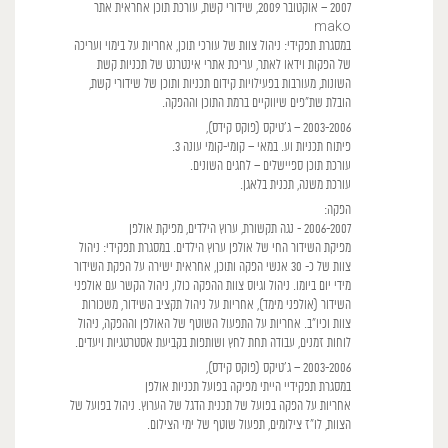
2007 – אוקטובר 2009, שידורי קשת, עורכת תוכן אחראית אתר
mako
במסגרת תפקידי: ניהול צוות של עורכי תוכן, אחריות על בימוי ועריכה
של הפקות וידאו לאתר, עריכת אתרי אינטרנט של תכניות קשת
השונות, מעורבות בפעילויות קידום תכניות ותוכן של שידורי קשת,
הובלת שת"פים שיווקיים ברמת התוכן וההפקה.
2003-2006 – ג'טיקס (פוקס קידס),
פיתוח תכניות וע. במאי – קומי-קומי עונה 3.
עורכת תוכן ספיישלים – לחגים השונים.
עורכת משנה, תכנית בלאגן.
הפקה:
2006-2007 - נגה תקשורת, ערוץ הילדים, מפיקת אולפן
מפיקת השידור החי של אולפן ערוץ הילדים. במסגרת תפקידי: ניהול
צוות של כ- 30 אנשי הפקה ותוכן, אחראית ישירה על הפקת השידור
מידי יום ביומו. ניהול וגיוס צוות ההפקה כולו, ניהול הקשר עם אולפני
השידור (אולפני מימד), אחריות על ניהול תקציב השידור, משכורות
צוות וכיו"ב. אחריות על התפעול השוטף של האולפן וההפקה, ניהול
לוחות זמנים, עבודה תחת לחץ ושותפות בקביעת אסטרטגיות ויעדים.
2003-2006 – ג'טיקס (פוקס קידס),
במסגרת תפקידיי הייתי מפיקה בפועל תכניות אולפן
אחריות על הפקה בפועל של תכנית הדגל של הערוץ. ניהול בפועל של
הצוות, לו"ז צילומים, תפעול שוטף של ימי הצילום.