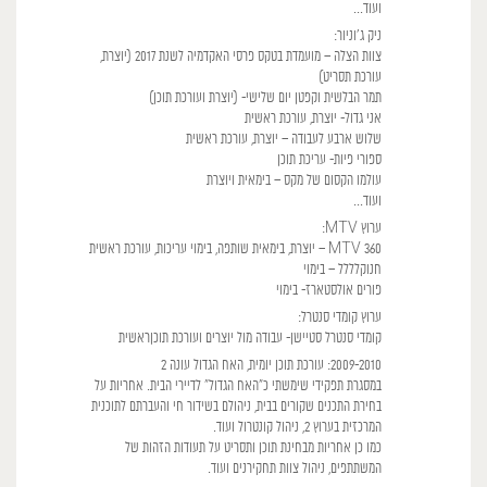
ועוד...
ניק ג'וניור:
צוות הצלה – מועמדת בטקס פרסי האקדמיה לשנת 2017 (יוצרת,
עורכת תסריט)
תמר הבלשית וקפטן יום שלישי- (יוצרת ועורכת תוכן)
אני גדול- יוצרת, עורכת ראשית
שלוש ארבע לעבודה – יוצרת, עורכת ראשית
ספורי פיות- עריכת תוכן
עולמו הקסום של מקס – בימאית ויוצרת
ועוד...
ערוץ MTV:
MTV 360 – יוצרת, בימאית שותפה, בימוי עריכות, עורכת ראשית
חנוקלללל – בימוי
פורים אולסטארז- בימוי
ערוץ קומדי סנטרל:
קומדי סנטרל סטיישן- עבודה מול יוצרים ועורכת תוכןראשית
2009-2010: עורכת תוכן יומית, האח הגדול עונה 2
במסגרת תפקידי שימשתי כ"האח הגדול" לדיירי הבית. אחריות על
בחירת התכנים שקורים בבית, ניהולם בשידור חי והעברתם לתוכנית
המרכזית בערוץ 2, ניהול קונטרול ועוד.
כמו כן אחריות מבחינת תוכן ותסריט על תעודות הזהות של
המשתתפים, ניהול צוות תחקירנים ועוד.