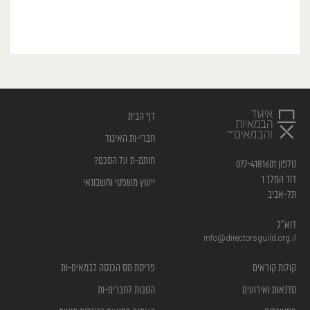
דף הבית
חברי-ות האיגוד
חותמ-ת על הסכם?
טלפון 077-4181601
דוד המלך 1
ייעוץ משפטי וחשבונאי
תל-אביב
דוא”ל
info@directorsguild.org.il
קולות קוראים
פריסת מס הכנסה לבמאים-ות
סדנאות ואירועים
הטבות לחברים-ות