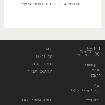
כ-200 סרטונים של כ- 3 דקות- צבע תדמית (אינטרנט וסלולארי)
דף הבית
חברי-ות האיגוד
חותמ-ת על הסכם?
טלפון 077-4181601
דוד המלך 1
ייעוץ משפטי וחשבונאי
תל-אביב
דוא”ל
info@directorsguild.org.il
קולות קוראים
פריסת מס הכנסה לבמאים-ות