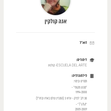
אנה קולקין
דוא"ל
לימודים:
ESCUELA DEL ARTE- קולנוע
פילמוגרפיה:
תסריט ובימוי:
"סגנון מקומי" -
1994-2000
30 דק' לפרק - ערוץ 3 (המגזין צולם בארץ ובחו"ל)
"TVM" -
2005-2009