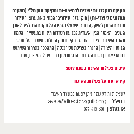
חקיקת חוק זכויות יוצרים לבמאים-ות וחקיקת חוק תל”י (המקנה
תמלוגים ליוצרי-ות) |
חוק “בזק ושידורים” המחייב את ערוצי השידור
וחברות התוכן להשקעה בתוכן ישראלי ושמירה על תקנות הרגולציה לאורך
השנים | האמנה הבין-איגודית למניעת הטרדות מיניות בתעשייה | הקמת
תאגיד השידור הציבורי החדש | חקיקת חוק הקולנוע ושמירה על חופש
הביטוי והיצירה | ההכרה בפריסת מס הכנסה | המהפכה בתמחור השימוש
בחומרי ארכיון רשות השידור | הבטחת מתן קרדיטים לבמאי-ות, ועוד.
סיכום פעילות האיגוד בשנת 2019
קיראו עוד על פעילות האיגוד
לשאלות ומידע נוסף ניתן לפנות למשרד האיגוד
בדוא”ל
ayala@directorsguild.org.il
:
או בטלפון
: 077-4181601