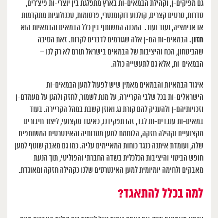
גם מפיקים-ן, וקהילת הבמאים-ות בארץ מתפלגת בין יוצרי-ות פיצ’רים,
סדרות, סרטים קצרים, קולנוע דוקומנטרי, פרסומות, טכנולוגיות מתקדמות
או אנימציה, ועוד ועוד. המכנה המשותף בין כלל הבמאים והבמאיות הוא
חזון
. הבמאים-ות הם-ן אלה שגורמים לדברים לקרות. זאת הסיבה
שהביטחון, הכח והיציבות של הבמאים בישראל תורם לא רק לנו –
הבמאים-ות, אלא גם לתעשייה כולה.
איגוד הבמאיות והבמאים מאמין שיש לפעול למען הבמאים-ות
הישראלים-ות בכל שלבי הקריירה, על מנת לשמור, לחזק ולהגן על מעמדם-ן
וזכויותיהם-ן ולהעניק להם קורת גג ואוזן קשבת במהל הקריירה. בעוד
במאים-ות עובדים-ות לבד, זהו תפקידנו, כאיגוד מקצועי, ליצור חיבורים
מקצועיים וקהילה חזקה, הלוחמת למען מטרותיה והאינטרסים המשותפים
שלה, ועומדת איתנה כנגד כוחות המאיימים עליה. כמו גם מאבק שוטף למען
חופש הביטוי והיציבות הכלכלית בשדה החברתי והפוליטי, תוך הנעת
מאבקים ולחימה יומיומית למען האינטרסים שלנו כקהילה חזקה ומאוגדת.
למה בכלל להתאגד?