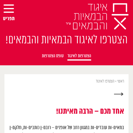
Ski
t
conten
תפריט
הצטרפו לאיגוד הבמאיות והבמאים!
הצטרפות לאיגוד
טופס הצטרפות
ראשי
>
הצטרפו לאיגוד
→
אחד מכם – הרבה מאיתנו!
במאים-ות עובדים-ות במגוון רחב של אופנים – רובם-ן כותבים-ות, חלקם-ן