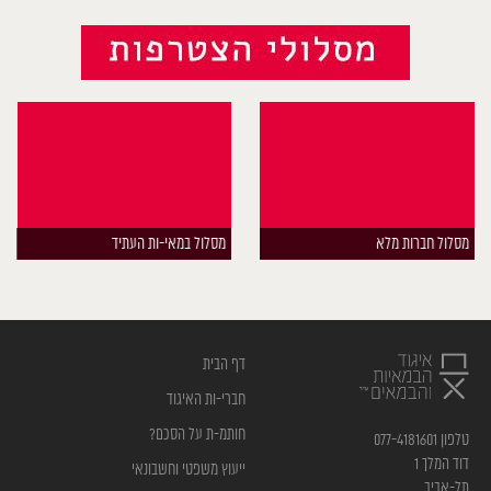
מסלול חברות מלא
מסלול במאי-ות העתיד
דף הבית
חברי-ות האיגוד
חותמ-ת על הסכם?
טלפון 077-4181601
דוד המלך 1
ייעוץ משפטי וחשבונאי
תל-אביב