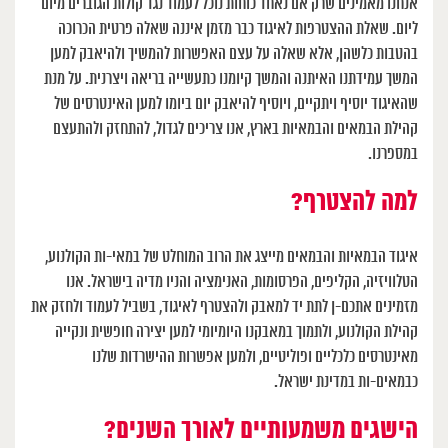
אנחנו מאמינים שרק אם נאחד כוחות נוכל לעמוד נגד קולות הגוברים מיום
ליום. שאלת ההצטרפות לאיגוד כבר מזמן איננה שאלה פרטית הכרוכה
בהטבות כלשהן, אלא שאלה על עצם האפשרות להמשיך ולהיאבק למען
המשך עמידתנו האיתנה והמשך קיומנו כתעשייה בריאה ויצרנית. על מנת
שהאיגוד יוסיף ויתקיים, ויוסיף להיאבק יום ביומו למען האינטרסים של
קהילת הבמאים והבמאיות בארץ, אנו צריכים לגדול, להתחזק ולהתעצם
במספרנו.
למה להצטרף?
איגוד הבמאיות והבמאים מייצג את הרוב המוחלט של במאי-ות הקולנוע,
הטלוויזיה, הקליפים, הפרסומות, האנימציה והניו מדיה בישראל. אנו
מזמינים אתכם-ן לתת יד למאבק ולהצטרף לאיגוד, בשביל לעמוד ולחזק את
קהילת הקולנוע, ולתמוך במאבקנו היומיומי למען יצירה חופשית ונקייה
מאינטרסים כלכליים ופוליטיים, ולמען אפשרות ההישרדות שלנו
כבמאים-ות במדינת ישראל.
הישגים משמעותיים לאורך השנים?