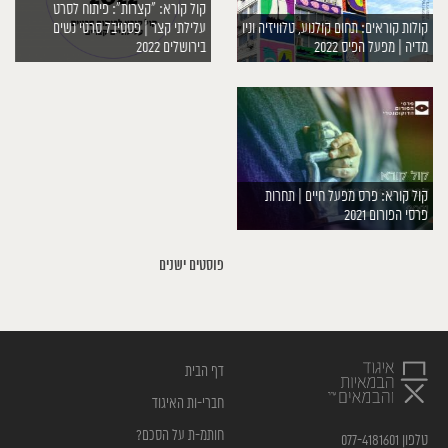
קול קורא: ״קצרות״: פיתוח לסרט
קולות קוראים: תחום קולנוע, טלוויזיה וניו
עלילתי קצר | פסטיבל סרטי נשים
מדיה | מפעל הפיס 2022
בירושלים 2022
קול קורא: פרס מפעל חיים | תחרות
פרסי הפורום 2021
ניווט
פוסטים ישנים
דף הבית
חברי-ות האיגוד
חותמ-ת על הסכם?
טלפון 077-4181601