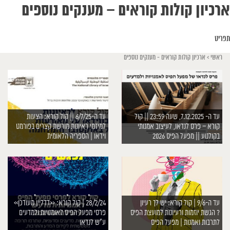
ארכיון קולות קוראים – מענקים נוספים
תפריט
ראשי
>
ארכיון קולות קוראים - מענקים נוספים
עד ה- 7.12.2025, שעה 23:59 || קול
עד ה-6/7/25 || קול קורא: הצעות
קורא – פרס לנדאו, לעיצוב אמנותי
למיזמי ראיונות מורשת קצרים בפורמט
בקולנוע || מפעל הפיס 2026
וידאו | הספריה הלאומית
עד ה-9/6 | קול קורא: יש לך רעיון
28/2/24 | קול קורא: <<דדליין מעודכן>>
? הגשת יוזמות ורעיונות למועצת הפיס
פרסי מפעל הפיס לאומנויות ולמדעים
לתרבות ואמנות | מפעל הפיס
ע”ש לנדאו