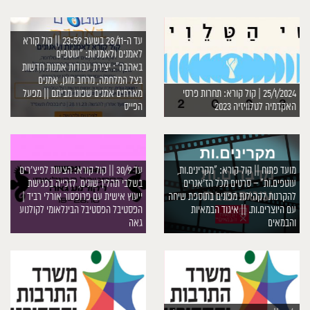
עד ה-28/11 בשעה 23:59 || קול קורא
לאמנים ולאמניות: ״עוטפים
באהבה״: יצירת עבודות אמנות חדשות
בצל המלחמה, מרחב מוגן, אמנים
25/1/2024 | קול קורא: תחרות פרסי
מארחים אמנים שפונו מביתם || מפעל
האקדמיה לטלוויזיה 2023
הפייס
מועד פתוח || קול קורא: ״מקרינים.ות,
עד 30/9 || קול קורא: הצעות לפיצ׳רים
עוטפים.ות״ – סרטים מכל הז׳אנרים
בשלבי תהליך שונים, לזכייה בפגישת
להקרנות לקהילות מפונים בתוספת שיחה
ייעוץ אישית עם פרופסור אורלי רביד |
עם היוצרים.ות. || איגוד הבמאיות
הפסטיבל הפסטיבל הבינלאומי לקולנוע
והבמאים
גאה