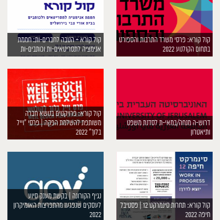
קול קורא: פרסי משרד התרבות והספורט
קול קורא + הטבה לחברים-ות: חממת
בתחום הקולנוע 2022
אנימציה לתסריטאים-ות וכותבים-ות
קול קורא: פרויקטים בנושא חברה
דרוש-ה מנחה/במאי-ת לסדנת משפט
משותפת להשלמת הפקה | פרסי “וייל
ותיאטרון
בלוך” 2022
נגיף הקורונה | בקשת מענק סיוע
קול קורא: תחרות סינמרקט 12 | פסטיבל
לעסקים שנפגעו מהתפרצות האומיקרון
חיפה 2022
2022