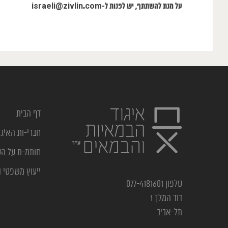
על מנת להשתתף, יש לפנות ל-israeli@zivlin.com
דף הבית
חברי-ות האיגו
חותמ-ת על ה
ייעוץ משפטי ו
טלפון 077-4181601
דוד המלך 1
תל-אביב