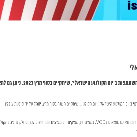
לי
סוכנות ציבלין MOVIZ מזמינה יוצרים-ות להציע סרטים להשתתפות ב׳יום הקולנוע הישראלי׳, שיתקיים בסוף
הקרנה להשתתף ב׳יום הקולנוע הישראלי׳. יום הקולנוע, שיתקיים השנה בסוף מרץ, ינוהל על ידי סוכנות ציבלין
ניתן להגיש סרטי קולנוע ישראלים חדשים ובאורך מלא, שטרם זכו להפצה מסחרית ושאינם נמצאים בVOD. במאים-ות, מפיקים-ות ומפיצים-ות הרוצים לקחת חלק בחגיגת ה