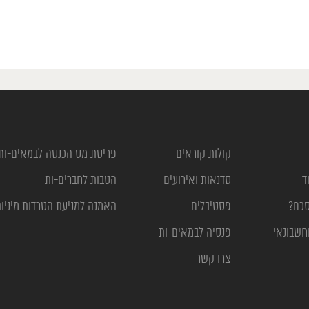
קולות קוראים
פריסת מס הכנסה לבמאים-ות
ד
סדנאות ואירועים
הטבות לחברים-ות
סכם?
פסטיבלים
האמנה למניעת הטרדות מיניו
חשבונאי
פנסיה לבמאים-ות
צרו קשר