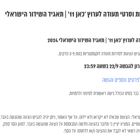
עד ה-22/9 || קול קורא: <<מהרו להגיש >> תכניות וסרטי תעודה לערוץ ׳כאן 11׳ | תאגיד השידור הישראלי
עות לסדרות תעודה דוקומנטריות בנות 3-5 פרקים.
ה 22/9 בשעה 23:59
פרטים נוספים והגשה
כבר בסיס הכולל גישה ראשונית לסיפור ולדמויות.
אלי. הצעות שכאלו לא ייקראו ולא יידונו. על אף האמור, ניתן יהיה להגיש הצעה שהוגשה בעבר,
שמעותיים. המציע יציין כי מדובר בהצעה חדשה המבוססת על הצעה שהוגשה בעבר. למען הסר ספק,
היה רשאי לא לקבל את ההצעה ו/או לדחותה על הסף.