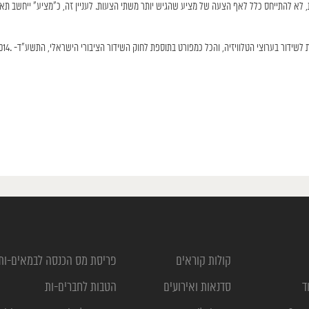
לא להתייחס כלל לאף הצעה של מציע שהגיש יותר משתי הצעות. לעניין זה, כ”מציע” ייחשב תאג
קולות קוראים
פריסת מס הכנסה לבמאים-ות
ד
סדנאות ואירועים
הטבות לחברים-ות