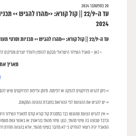
20 בספטמבר 2024
2024
עד ה-22/9 || קול קורא: <<מהרו להגיש >> תכניות וסרטי תעודה לערוץ ׳כאן 11׳ | תאגיד השידור הישראלי 2024
> כאן – תאגיד השידור הישראלי מבקש להזמין ולעודד יוצרים ומפיקים להגיש הצ
תאריך אחרון להגש
ל
>> ניתן להגיש פרויקטים להפקה או לפיתוח. תינתן עדיפות לפרויקטים שיש להם 
>> יש להגיש את ההצעות לפי ההוראות בחוברת ההצעה המקוונת.
>> אין להגיש הצעות שהוגשו כבר במסגרת קול קורא קודם לתאגיד השידור הישר
ובלבד שבוצע בה שינוי מהותי, כגון: שינוי מהותי בנראטיב או באנשי צוות מ
התאגיד יהיה רשאי להחליט כי לא מדובר בשינוי מהותי, אלא בהצעה חוזרת וי