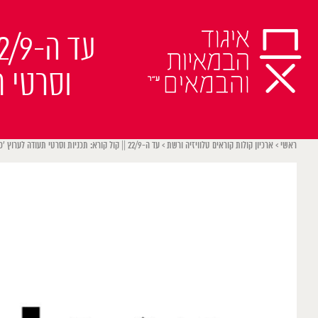
Ski
t
conten
ראשי
>
ארכיון קולות קוראים טלוויזיה ורשת
>
עד ה-22/9 || קול קורא: תכניות וסרטי תעודה לערוץ ׳כאן 11׳ | תאגיד השידור הישראלי 2024