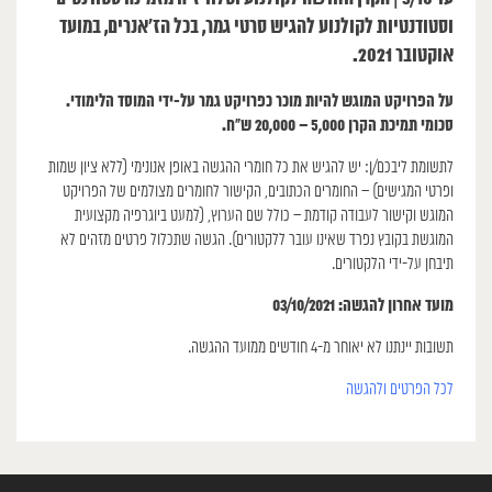
וסטודנטיות לקולנוע להגיש סרטי גמר, בכל הז’אנרים, במועד
אוקטובר 2021.
על הפרויקט המוגש להיות מוכר כפרויקט גמר על-ידי המוסד הלימודי.
סכומי תמיכת הקרן 5,000 – 20,000 ש”ח.
לתשומת ליבכם/ן: יש להגיש את כל חומרי ההגשה באופן אנונימי (ללא ציון שמות
ופרטי המגישים) – החומרים הכתובים, הקישור לחומרים מצולמים של הפרויקט
המוגש וקישור לעבודה קודמת – כולל שם הערוץ, (למעט ביוגרפיה מקצועית
המוגשת בקובץ נפרד שאינו עובר ללקטורים). הגשה שתכלול פרטים מזהים לא
תיבחן על-ידי הלקטורים.
מועד אחרון להגשה: 03/10/2021
תשובות יינתנו לא יאוחר מ-4 חודשים ממועד ההגשה.
לכל הפרטים ולהגשה