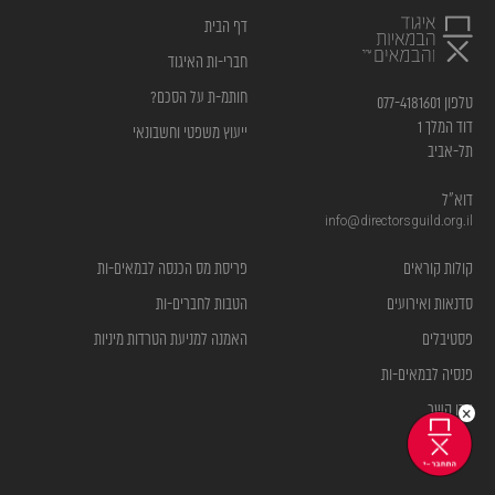
דף הבית
חברי-ות האיגוד
חותמ-ת על הסכם?
טלפון 077-4181601
דוד המלך 1
ייעוץ משפטי וחשבונאי
תל-אביב
דוא”ל
info@directorsguild.org.il
קולות קוראים
פריסת מס הכנסה לבמאים-ות
סדנאות ואירועים
הטבות לחברים-ות
פסטיבלים
האמנה למניעת הטרדות מיניות
פנסיה לבמאים-ות
צרו קשר
×