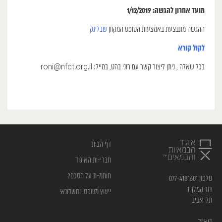
מועד אחרון להגשה: 1/12/2019
ההגשה מתבצעת באמצעות הטופס המקוון
שבלינק
לקול קורא
בכל שאלה , ניתן ליצור קשר עם רוני בהט, במייל: roni@nfct.org.il
דף הבית
חברי-ות האיגוד
חותמ-ת על הסכם?
טלפון 077-4181601
דוד המלך 1
ייעוץ משפטי וחשבונאי
תל-אביב