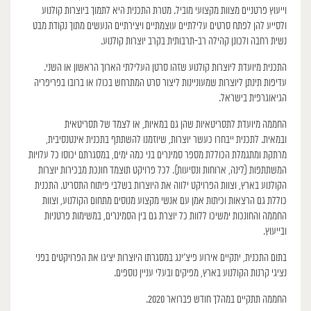
וייעוץ פרטניים מצוות מקצועי מוביל. מטרת התכנית היא לתמוך ביוצרות קולנוע
ולסייע להן לפתח סרטים עלילתיים עוצמתיים ויצירתיים הנעשים מתוך נקודת מבט
נשית רחבה ולכונן קהילה רב-תרבותית בקרב יוצרות קולנוע.
התכנית מיועדת ליוצרות קולנוע שזהו סרטן העלילתי הארוך הראשון או השני.
עדיפות תינתן ליוצרות שמעוניינות ליצור סרט המתרחש בכולו או ברובו בפריפריה
הגיאוגרפית בישראל.
החממה מיועדת לתסריטאיות שהן גם במאיות, או לצמד של תסריטאית
ובמאית. לתכנית ייבחרו כעשר יוצרות, שיוזמנו להשתתף בתכנית אינטנסיבית,
מרתקת ומתגמלת הכוללת מספר סמינרים בני כמה ימים, במסגרתם יכוסו כל עלויות
המשתתפות (לינה, ארוחות ונסיעות). לכל פרויקט תוצמד חונכת מבכירות יוצרות
הקולנוע בארץ, וצוות הפרויקט ילווה את היוצרות בשלבי פיתוח התסריט. התכנית
כוללת גם הרצאות וכיתות אמן עם אנשי מקצוע מנוסים מתחום הקולנוע, וצוות
החממה והחונכות ימשיכו ללוות כל יוצרת גם בין הסמינרים, במשימות פרטניות
ובייעוץ.
בתום התכנית, יתקיים אירוע פיצ’ינג במסגרתו היוצרות יציגו את הפרויקטים בפני
נציגי קרנות הקולנוע בארץ, מפיקים ובעלי עניין נוספים.
החממה תתקיים במהלך חודש פברואר 2020.