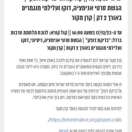
הגשת סרטי אנימציה, דוקו ועלילתי מוגמרים
באורך 2 דק | קרן מקור
עד ה-17/12/23 בשעה 16:00 || קול קורא: לנוכח מלחמת חרבות
ברזל: ״בדיקת דופק״ | הגשת סרטי אנימציה, ניסיוני, דוקו
ועלילתי מוגמרים באורך 2 דקות | קרן מקור
קרן מקור קוראת לכם להשמיע את קולכם ולהגיב באופן אישי, כל אחת ואחד
בדרכם, לימים הקשים והמאתגרים העוברים על כולנו. המטרה היא לייצר תגובה
אנושית ומקיפה לאירועים מאז ה-7 באוקטובר.
זו אולי השעה הקשה ביותר שידעה מדינת ישראל מיום הקמתה. אנו מאמינים
ש”בדיקת דופק” יצירתית של הטראומה הנוכחית מזמנת הזדמנות לביטוי של החוויה
האישית והרגשית בתוך המציאות החדשה. ויש בכך עניין אוניברסלי.
לפרטים אנא כנסו לנהלי ההגשה באתר קרן מקור
.
https://kerenmakor.org.il/open_calls/
מועד אחרון להגשה 17/12 בשעה 16:00
להגשה