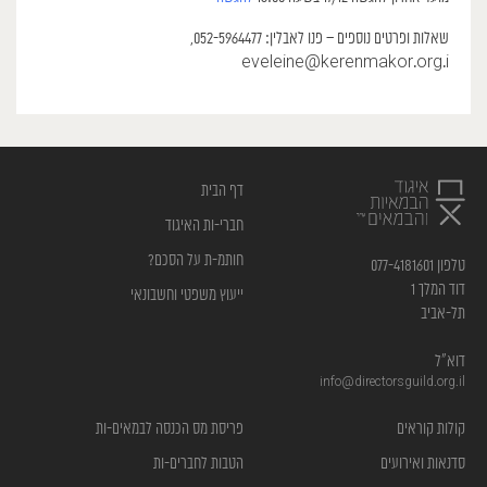
שאלות ופרטים נוספים – פנו לאבלין: 052-5964477,
eveleine@kerenmakor.org.i
דף הבית
חברי-ות האיגוד
חותמ-ת על הסכם?
טלפון 077-4181601
דוד המלך 1
ייעוץ משפטי וחשבונאי
תל-אביב
דוא”ל
info@directorsguild.org.il
קולות קוראים
פריסת מס הכנסה לבמאים-ות
סדנאות ואירועים
הטבות לחברים-ות