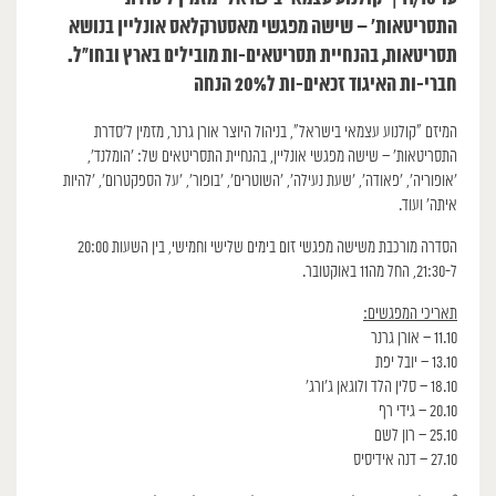
התסריטאות׳ – שישה מפגשי מאסטרקלאס אונליין בנושא
תסריטאות, בהנחיית תסריטאים-ות מובילים בארץ ובחו״ל.
חברי-ות האיגוד זכאים-ות ל20% הנחה
המיזם ״קולנוע עצמאי בישראל״, בניהול היוצר אורן גרנר, מזמין ל׳סדרת
התסריטאות׳ – שישה מפגשי אונליין, בהנחיית התסריטאים של: ‘הומלנד’,
‘אופוריה’, ‘פאודה’, ‘שעת נעילה’, ‘השוטרים’, ‘בופור’, ‘על הספקטרום’, ‘להיות
איתה’ ועוד.
הסדרה מורכבת משישה מפגשי זום בימים שלישי וחמישי, בין השעות 20:00
ל-21:30, החל מה11 באוקטובר.
תאריכי המפגשים:
11.10 – אורן גרנר
13.10 – יובל יפת
18.10 – סלין הלד ולוגאן ג’ורג’
20.10 – גידי רף
25.10 – רון לשם
27.10 – דנה אידיסיס