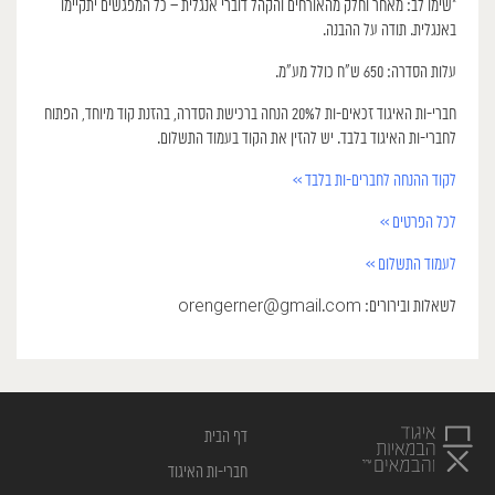
​*שימו לב: מאחר וחלק מהאורחים והקהל דוברי אנגלית – כל המפגשים יתקיימו
באנגלית. תודה על ההבנה.
עלות הסדרה: 650 ש״ח כולל מע”מ.
​חברי-ות האיגוד זכאים-ות ל20% הנחה ברכישת הסדרה, בהזנת קוד מיוחד, הפתוח
לחברי-ות האיגוד בלבד. יש להזין את הקוד בעמוד התשלום.
לקוד ההנחה לחברים-ות בלבד >>
לכל הפרטים >>
לעמוד התשלום >>
לשאלות ובירורים: orengerner@gmail.com
דף הבית
חברי-ות האיגוד