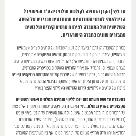
עד 9/2 | הקרן החדשה לקולנוע וטלוויזיה ע”ר והפסטיבל
הבינלאומי לסרטי סטודנטיות וסטודנטים מכריזים על השנה
השלישית של המעבדה לפיתוח סרטים קצרים של נשים
ממגזרים שונים בחברה הישראלית.
מטרות המעבדה הן לתמוך ביוצרות קולנוע העובדות על סרטים קצרים עצמאיים
עוצמתיים, יצירתיים ומקוריים העוסקים במגוון נושאים המשקפים את החיים,
החברה, המורכבויות והזהויות בישראל; להגדיל את אחוז הנשים המביימות סרטים
קצרים עצמאיים; להגדיל את אחוז הסרטים העוסקים בפריפריה החברתית,
תרבותית וגיאוגרפית; לתמוך בעשייה של יוצרות קולנוע המקדמות פרויקטים קצרים
כחלק מעבודתן על סרטן הארוך הראשון; העמקה בהיבטי הבימוי כחלק מתהליך
פיתוח של סרטים עלילתיים; קידום הקולנוע העלילתי הקצר בארץ.
במעבדה עד שש משתתפות יזכו לליווי ותמיכה ממלווים ואנשי תעשייה
מקצועיים בארץ ובעולם.
בימי המעבדה הפרויקטים יפותחו הן מתוך דיאלוג צמוד
על התסריטים והן מתוך מפגשים אישיים וסדנאות מעשיות על היבטי בימוי שונים
(בדגש על טון הסרט, סאונד, ליהוק, שפה קולנועית), במטרה לשלב את נקודת
המבט הבימוית עוד בשלב פיתוח הפרויקטים וכחלק מתהליך כתיבת התסריט. תכני
הסדנאות יהוו חלק מהדיאלוג עם מלוות הפרויקטים ואף בין משתתפות המעבדה