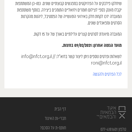
שיחלקו פידבקים על הפרויקטים במפגשים קבוצתיים שונים. כמו-כן המשתתפות
יקבלו מענק כספי לצילום חומרים ויזואליים התומכים ביצירה. בנוסף משתתפות
המעבדה יזכו לקחת חלק באירועי התעשייה של הפסטיבל, ליהנות מהקרנות
הסרטים ומפאנלים שונים.
המעבדה מיועדת לסרטים קצרים עלילתיים באורך של עד 15 דקות.
מועד הגשה אחרון: 09/02/2021 בחצות.
לשאלות ופרטים נוספים ניתן ליצור קשר בדוא”ל: info@nfct.org.il //
roni@nfct.org.il
לכל הפרטים ולהגשה
דף הבית
חברי-ות האיגוד
חותמ-ת על הסכם?
טלפון 077-4181601