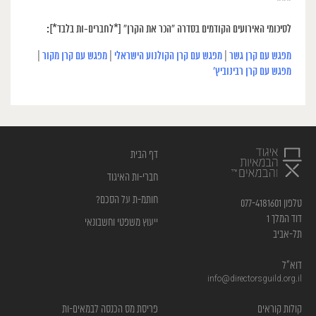
***
לסיכומי האירועים הקודמים בסדרה “הכר את הקרן” [*לחברים-ות בלבד*]:
מפגש עם קרן גשר
|
מפגש עם קרן הקולנוע הישראלי
|
מפגש עם קרן מקור
|
מפגש עם קרן רבינוביץ’
דף הבית
חברי-ות האיגוד
חותמ-ת על הסכם?
טלפון 077-4181601
דוד המלך 1
ייעוץ משפטי וחשבונאי
תל-אביב
דוא”ל
info@directorsguild.org.il
קולות קוראים
פריסת מס הכנסה לבמאים-ות