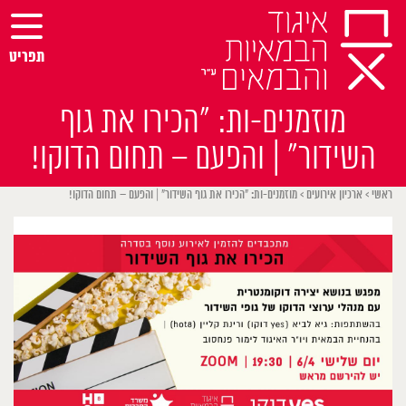
Ski
t
conten
תפריט
מוזמנים-ות: ״הכירו את גוף
השידור״ | והפעם – תחום הדוקו!
ראשי
>
ארכיון אירועים
>
מוזמנים-ות: ״הכירו את גוף השידור״ | והפעם – תחום הדוקו!