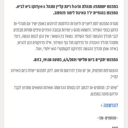
במפגש ישתתפו: מנהלת hot8 רינת קליין ומנהל yesדוקו גיא לביא.
המפגש בהנחיית יו״ר האיגוד לימור פנחסוב.
מטרת המפגש לתת ליוצרים וליוצרות הזדמנות להיפגש באופן ישיר עם מנהלי-ות
הדוקו בגופי השידור, ולשמוע מהם-ן ישירות ובגובה העיניים טיפים וסודות מבפנים
לגבי תהליך ההגשה לגופי השידור. נשאל בין השאר: איך נכון לבנות הגשה, כיצד
מתנהל תהליך העבודה על פרויקט מול גוף השידור, אילו פרויקטים נכון להגיש,
באיזה אופן תהליך ההגשה לפרויקט דוקומנטרי הוא ייחודי, ועוד.
המפגש יתקיים ביום שלישי 6/4/2021, בשעה 19:30, בזום.
ההצטרפות חופשית, אך יש צורך להירשם מראש. לינק למפגש יישלח ביום האירוע
למייל.
*שימו לב: מוזמנים-ות לכתוב לנו בטופס ההרשמה שאלות ונושאים שתרצו לקבל
עליהם מענה במפגש.
להרשמה >
~מוזמנים-ות!~