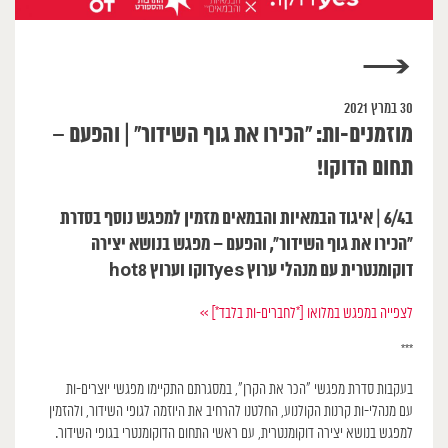
→
30 במרץ 2021
מוזמנים-ות: ״הכירו את גוף השידור״ | והפעם –
תחום הדוקו!
ב6/4 | איגוד הבמאיות והבמאים מזמין למפגש נוסף בסדרת
״הכירו את גוף השידור״, והפעם – מפגש בנושא יצירה
דוקומנטרית עם מנהלי ערוץ yesדוקו וערוץ hot8
לצפייה במפגש במלואו [*לחברים-ות בלבד*] >>
***
בעקבות סדרת מפגשי ״הכר את הקרן״, במסגרתם התקיימו מפגשי יוצרים-ות
עם מנהלי-ות קרנות הקולנוע, החלטנו להרחיב את היוזמה לגופי השידור, ולהזמין
למפגש בנושא יצירה דוקומנטרית, עם ראשי התחום הדוקומנטרי בגופי השידור.