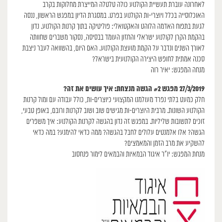
לאחרונה עוברת תעשיית הקולנוע כולה טלטלה המייצרת מחלוקות בקרב
האוכלוסייה בכלל ויוצרי-ות הקולנוע בפרט. במסגרת הדיון במפגש הראשון, ננסה
לגעת בתפוח האדמה הלוהט והאקטואלי: פוליטיקה בתוך קרנות הקולנוע. נדון
בהקמת הקרן לקולנוע ישראלי והחזון העומד בבסיסה, נסקור משברים שחוותה
לאורך השנים ונדבר על הקמת מועצת הקולנוע. האם היום, בהשוואה לעבר ניצבת
סכנה אמתית לחופש היצירה הקולנועית בישראל?
מנחה המפגש: יאיר רוה
27/3/2019 מפגש #2 הגשה מנצחת: איך עושים את זה?
חלק כמעט בלתי נפרד מעולמנו המקצועי כיוצרים-ות, כולל עבודה עם ומול קרנות
הקולנוע השונות. מרבית היוצרים-ות מגישים שוב ושוב לקרנות ורובם, באופן טבעי,
זוכים לתשובות שליליות. במפגש זה נדון בהגשה לקרנות הקולנוע: איך משפרים
הגשה? אלו אלמנטים עלולים לחבל בהגשה? ממה כדאי להימנע? במה כדאי
להשקיע את מרב הזמן והמאמצים?
מנחת המפגש: יו”ר איגוד הבמאיות והבמאים לימור פנחסוב