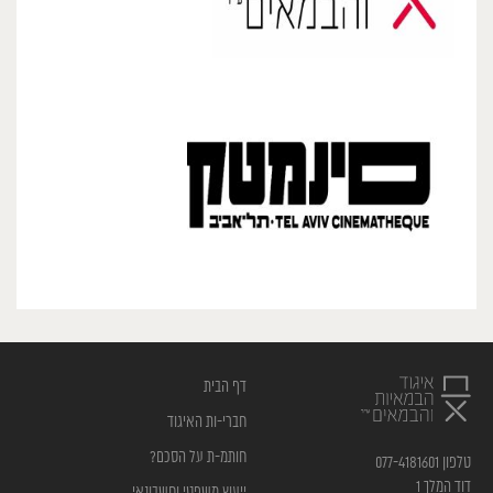
דף הבית
חברי-ות האיגוד
חותמ-ת על הסכם?
טלפון 077-4181601
דוד המלך 1
ייעוץ משפטי וחשבונאי