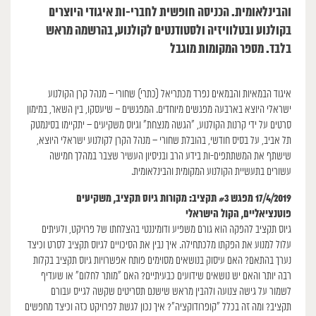
והבינלאומית. הכניסה חופשית לחברי-ות איגודי היוצרים
בקולנוע ובטלוויזיה ולסטודנטים לקולנוע, בהרשמה מראש
בלבד. מספר המקומות מוגבל
איגוד הבמאיות והבמאים נפרד מכתריאל (כתרי) שחורי – מנהל קרן הקולנוע
ישראלי היוצא בארבעה מפגשים מיוחדים. המפגשים – שיעסקו, בין השאר, במימון
סרטים על ידי קרנות הקולנוע, “הגשה מנצחת” וגיוס משקיעים – יתקיימו בסינמטק
תל אביב, על בסיס חודשי, בהובלת שחורי – מנהל הקרן לקולנוע ישראלי היוצא,
שישתף את המשתתפים-ות בידע הרב ובניסיון העשיר שצבר במהלך חמישה
עשורים בתעשיית הקולנוע המקומית והבינלאומית.
17/4/2019 מפגש #3 תקציב: מקורות גיוס תקציב, משקיעים
פוטנציאליים, הקול הישראלי
גיוס תקציב להפקה הוא גורם משפיע ודומיננטי בהצלחתו של פרויקט, ולעיתים
עלול למנוע את הפקתו מלכתחילה. איך נבין את הסיכויים לגיוס תקציב לסרט וכיצד
נערך בהתאם? האם עיסוק בנושאים מסוימים פותח אפשרויות גיוס תקציב בקלות
רבה יותר והאם יש נושאים שידועים כבעיתיים? האם “מותר לחלום” או שעדיף
לשמור על גישה צנועה ולהבין מראש שישנם תסריטים שקשה לגייס עבורם
תקציב? ומה זה בכלל “קופרודוקציה”? איך נכון לגשת לפרויקט כזה וכיצד מחפשים