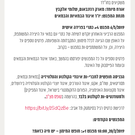
משקיעים בחו”ל?
אורח מיוחד: מארק רוזנבאום, שלומי אלקבץ
מנחת המפגש: יו”ר איגוד הבמאיות והבמאים
6/5/2019 מפגש #4 כתרי בפרידה אישית
המפגש הרביעי והאחרון יוקדש לשיחה של כתרי עם במאי על היצירה המשותפת,
על האופן שבו הגיעה לכלל מימוש, התקבלותה והשפעתה. פרטים נוספים על
היצירה, וכן, על המשתתפים-ות במפגש – בקרוב.
פרטים נוספים על כל המפגשים יפורסמו בהמשך, באתר איגוד הבמאיות והבמאים
ובעמוד הפייסבוק של האיגוד.
הכניסה חופשית לחברי-ות איגודי הקולנוע והטלוויזיה
(במאיות ובמאים,
תסריטאים, שח”ם, אקט, איגוד העורכים, איגוד יוצרי הקולנוע והטלוויזיה בירושלים,
איגוד מקצועות האנימציה, הפורום הדוקומנטרי בישראל, איגוד המפיקים)
ולסטודנטים-ות לקולנוע בלבד
.
, בהרשמה ב
טופס מצ”ב
לרכישת כרטיס רגיל בסינמטק תל אביב:
https://bit.ly/2SdQzBe
המפגשים הקודמים:
20/2/2019, 18:00 מפגש #1: חופש המימון – יש חיה כזאת?