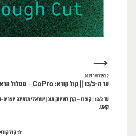
→
2 בפברואר 2025
עד ה-13/3 || קול קורא: CoPro – מסלול הראף קאט | שוק קופרו
עד 13/3 | קופרו – קרן לשיווק תוכן ישראלי מזמינה 
קאט.
☆ קול קורא >> רא