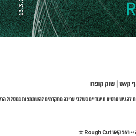
יוצרים-ות להגיש סרטים תיעודיים בשלבי עריכה מתקדמים להשתתפות במסלול הר
פ קאט Rough Cut ☆