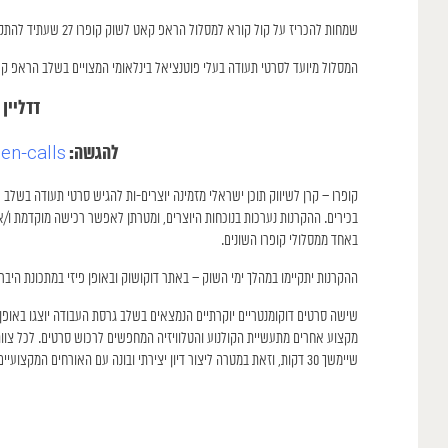
שמחות להכריז על קול קורא למסלול הראפ קאט לשוק קופרו 27 שעתיד להתקיים בין התאריכים 29-26 למאי 2025!
המסלול מיועד לסרטי תעודה בעלי פוטנציאל בינלאומי המצויים בשלב הראפ ק
דדליין אח
להגשה:
n-calls/
קופרו – קרן לשיווק תוכן ישראלי מזמינה יוצרים-ות להגיש סרטי תעודה בשלב
בכירים. ההקרנות נערכות בנוכחות היוצרים, ומטרתן לאפשר רכישה מוקדמת ו
באחד ממסלולי קופרו השונים.
ההקרנות יתקיימו במהלך ימי השוק – באתר דוקושוק ובאופן פיזי במתכונת היברי
שיימשך 30 דקות, וזאת במטרה ליצור דיון יצירתי ובונה עם האורחים המקצועיים המשתתפים בשוק, ולסייע ליוצרים לפרוץ אל השווקים הבינלאומיים ולקדם מכירות של יצירותיהם.