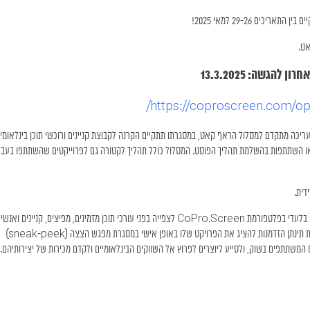
אט.
רון להגשה: 13.3.2025
https://coproscreen.com/ope
 עריכה מתקדם למסלול הראף קאט, במסגרתו תתקיים הקרנה לקבוצת קניינים ורוכשי תוכן בינלאומי
/או השתתפות בהשלמת תהליך הפוסט. המסלול כולל תהליך לקטורה גם לפרוייקטים שהשתתפו בעבר
דית.
שישה סרטים דוקומנטריים יוקרתיים הנמצאים בשלב גרסת העבודה יוצגו באופן בלעדי בפלטפורמת CoPro.Screen לצפייה בפני עורכי תוכן מזמינים, מפיצים, קניינים ואנשי
מקצוע אחרים מתעשיית הקולנוע והטלוויזיה המחפשים לרכוש סרטים. לכל צוות תינתן הזדמנות להציג את הפרויקט שלו באופן אישי במסגרת מפגש הצצה (sneak-peek)