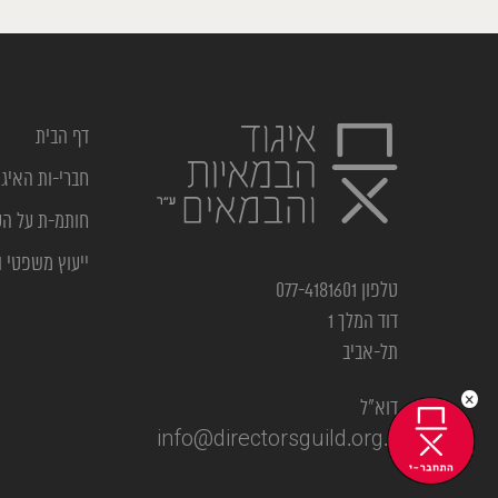
דף הבית
חברי-ות האיגו
חותמ-ת על ה
ייעוץ משפטי ו
טלפון 077-4181601
דוד המלך 1
תל-אביב
×
דוא”ל
info@directorsguild.org.il