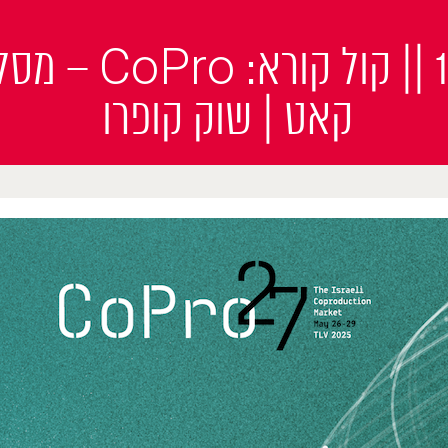
עד ה-13/3 || קול ק
קאט | שוק קופרו