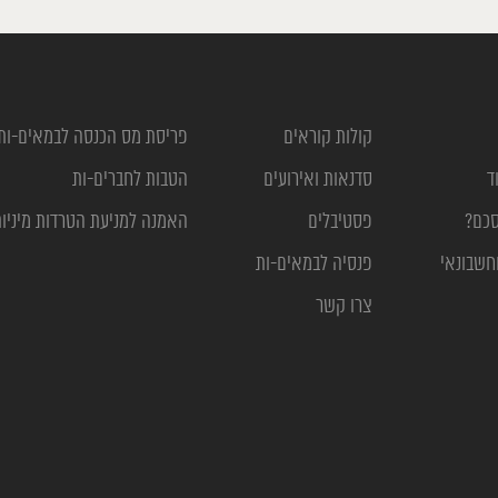
קולות קוראים
פריסת מס הכנסה לבמאים-ות
ד
סדנאות ואירועים
הטבות לחברים-ות
סכם?
פסטיבלים
האמנה למניעת הטרדות מיניו
חשבונאי
פנסיה לבמאים-ות
צרו קשר