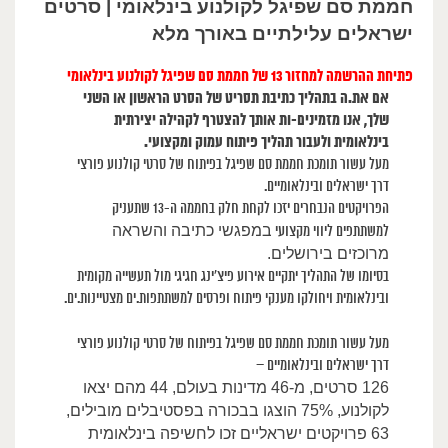
חממת סם שפיגל לקולנוע בינלאומי | סרטים
ישראלים עלילתיים באורך מלא
פתיחת ההרשמה למחזור 13 של חממת סם שפיגל לקולנוע בינלאומי
אם את.ה בתהליך כתיבת תסריט של הסרט הראשון או השני
שלך, אנו מזמינים-ות אותך להצטרף לקהילה יצירתית
בינלאומית ולעבור תהליך פיתוח עמוק ומקצועי.
מעל עשור תומכת חממת סם שפיגל בפיתוח של סרטי קולנוע פורצי
דרך ישראלים ובינלאומיים.
הפרויקטים הנבחרים יזכו לקחת חלק בחממה ה-13 שתעניק
במפגשי כתיבה והשראה
למשתתפים ליווי מקצועי
מרוכזים בירושלים.
בסיומו של התהליך יתקיים אירוע פיצ׳ינג חגיגי מול תעשייה מקומית
ובינלאומית ויחולקו מענקי פיתוח ופרסים למשתתפות.ים מצטיינות.ים.
מעל עשור תומכת חממת סם שפיגל בפיתוח של סרטי קולנוע פורצי
דרך ישראלים ובינלאומיים –
26
1
סרטים, מ-4
6
מדינות בעולם, 44 מהם יצאו
לקולנוע, 75% הוצגו בבכורה בפסטיבלים מובילים,
63 פרויקטים ישראליים זכו לחשיפה בינלאומית