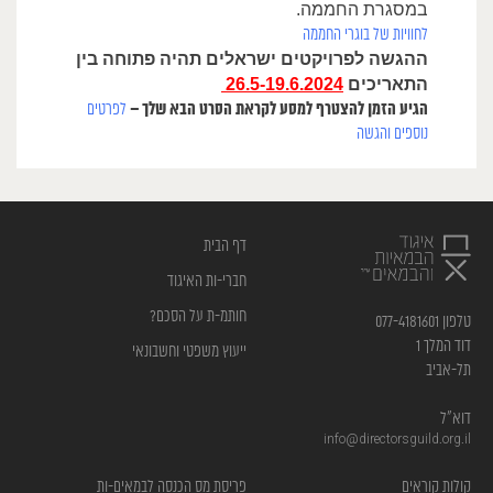
במסגרת החממה.
ל
חוויות של בוגרי החממה
ההגשה לפרויקטים ישראלים תהיה פתוחה בין
התאריכים
26.5-19.6.2024
הגיע הזמן להצטרף למסע לקראת הסרט הבא שלך –
לפרטים
נוספים והגשה
דף הבית
חברי-ות האיגוד
חותמ-ת על הסכם?
טלפון 077-4181601
דוד המלך 1
ייעוץ משפטי וחשבונאי
תל-אביב
דוא”ל
info@directorsguild.org.il
קולות קוראים
פריסת מס הכנסה לבמאים-ות