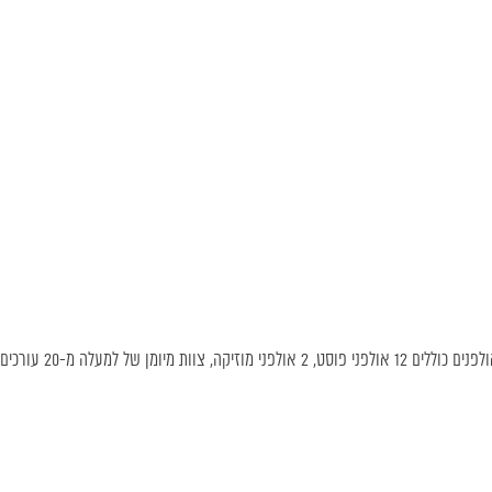
״אולפני די.בי.״ הם מאולפני עיצוב פסקול ומיקס הוותיקים בארץ. כיום האולפנים כו