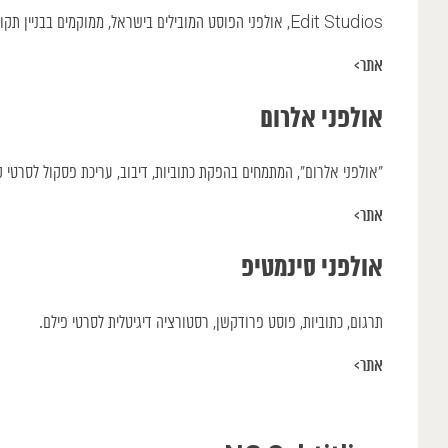
Edit Studios, אולפני הפוסט המובילים בישראל, ממוקמים בבניין תקופתי בלב תל אביב (עם סניפים בדרום העיר ובירושלים).
אתר>
אולפני אלרום
״אולפני אלרום״, המתמחים בהפקת כתוביות, דיבוב, עריכת פסקול לסרטי קולנוע, סדרות טלוויזיה והפקת DCP, פועלים מ
אתר>
אולפני סינמטיפ
תרגום, כתוביות, פוסט פרודקשן, רסטורציה דיגיטלית לסרטי פילם.
אתר>