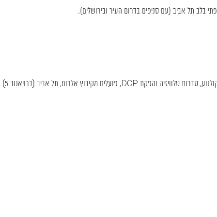
קיבוץ אלרום, תל אביב (דרויאנוב 5) וניו יורק.