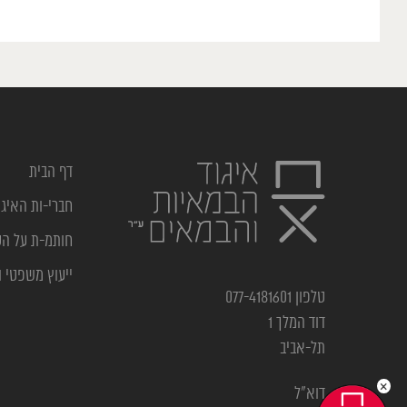
דף הבית
חברי-ות האיגו
חותמ-ת על ה
ייעוץ משפטי ו
טלפון 077-4181601
דוד המלך 1
תל-אביב
×
דוא”ל