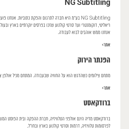
NG Subtitling
NG Subtitling בע”מ היא חברה לתרגום והפקת כתוביות. אנח
ריאליטי, דוקומנטרי ועד סרטי קולנוע שזכו בפרסים יוקרתיים בארץ ובעולם.
אנחנו ממש אוהבים לבוא לעבודה.
אתר>
הפנתר הירוק
מתחם צילומים כשהדגש הוא על החוויה שבעבודה. המתחם מכיל אולפן ציל
אתר>
ברודקאסט
ברודקאסט מדיה הינם אולפני הטלוויזיה, חברת ההפקה ובית הפוסט המוב
לפרסומות טלוויזיה, דרמות וסרטי קולנוע בארץ ובחו”ל.