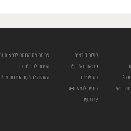
קולות קוראים
פריסת מס הכנסה לבמאים-ות
ד
סדנאות ואירועים
הטבות לחברים-ות
סכם?
פסטיבלים
האמנה למניעת הטרדות מיניו
חשבונאי
פנסיה לבמאים-ות
צרו קשר