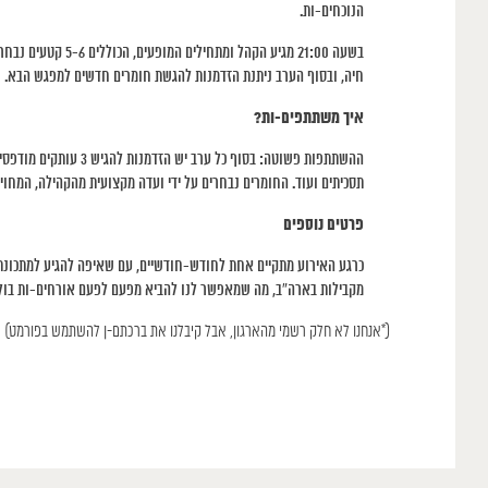
הנוכחים-ות.
בשעה 21:00 מגיע ה
חיה, ובסוף הערב ניתנת הזדמנות להגשת חומרים חדשים למפגש הבא.
איך משתתפים-ות?
תסכיתים ועוד. החומרים נבחרים על ידי ועדה מקצועית מהקהילה, המחויב
פרטים נוספים
כרגע האירוע מתקיים אחת לחודש-חודשיים, עם שאיפה להגיע למתכונת ש
מקבילות בארה”ב, מה שמאפשר לנו להביא מפעם לפעם אורחים-ות בולט
(*אנחנו לא חלק רשמי מהארגון, אבל קיבלנו את ברכתם-ן להשתמש בפורמט)