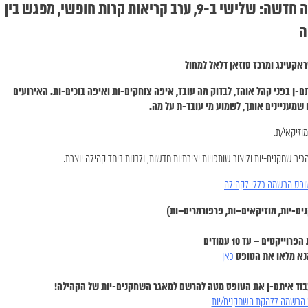
הגשה פתוחה || קול קורא / מוזמנים-ות לקהילה חדשה: שלישי ב-9, ערב קריאות קרות חופשי, מפגש בין
ה
אקטינג ומרכז סוזאן דלאל למחול
ן בפני קהל אוהד, לבדוק מה עובד, איפה צוחקים-ות ואיפה בוכים-ות. האירועים
 שמעניינים אותך, לשמוע מי עובד-ת על מה.
יר שחקנים-יות וליצור שותפויות יצירתיות חדשות, ולבנות ביחד קהילה יוצרת.
ופס הרשמה כללי לקהילה
נים-יות, מוזיקאים–ות, פרפורמרים–ות
)
רוייקטים – עד 10 עמודים
א מלאו את הטופס
כאן
בוד איתם-ן את הטופס מטה להרשם למאגר השחקנים-יות של הקהילה!
 הרשמה ללהקת השחקנים/יות