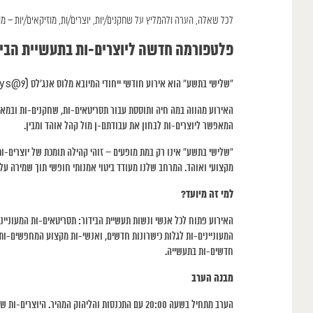
לכל שאלה, הערה ולהמליץ על שחקנים/יות, יוצרים/ות, מוזיקאים/יות – מו
פלטפורמה חדשה ליוצרים-ות בתעשיית הבי
“שלישי בתשע” הוא אירוע חודשי ייחודי המיובא מלוס אנג’לס (Tuesdays@9) וניו יורק (Naked Angles)*.
האירוע מהווה במה חיה ותוססת עבור תסריטאים-ות, שחקנים-ות ובמאים
המאפשר ליוצרים-ות לבחון את עבודתם-ן מול קהל אוהד ומבין.
“שלישי בתשע” אינו רק במת מופעים – זוהי קהילה תומכת של יוצרים-ו
מקצועי ואוהד. המרחב שלנו מעודד ביטוי אמנותי חופשי תוך שמירה על ע
למי זה מיועד?
האירוע פתוח לכל אנשי ונשות תעשיית הבידור: תסריטאים-ות המעוניי
המעוניינים-ות לגלות כישרונות חדשים, ואנשי-ות מקצוע המחפשים-ות 
חדשים-ות בתעשייה.
מבנה הערב
הערב מתחיל בשעה 20:00 עם התכנסות והליהוק המהי