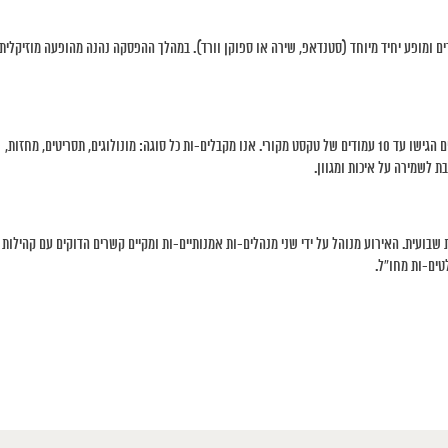
קהל ומתחילים המופעים, הכוללים 5-6 קטעים נבחרים ומופע יחיד מיוחד (סטנדאפ, שירה או ספוקן וורד). במהלך ההפסקה נהנה מהופעה מוזיקלית
ההשתתפות פשוטה: בסוף כל ערב יש הזדמנות להגיש 3 עותקים מודפסים הגישו עד 10 עמודים של טקסט מקורי. אנו מקבלים-ות כל סוגה: מונולוגים, תסריטים, מחזות,
ת לשמירה על איכות ומגוון.
בועית. האירוע מנוהל על ידי שני מנהלים-ות אמנותיים-ות ומקיים קשרים הדוקים עם קהילות
ים-ות מחו”ל.