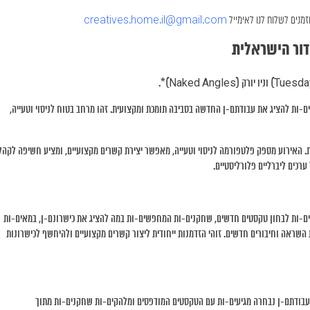
זמנים לשלוח לנו לאימייל
creatives.home.il@gmail.com
דור הישראלית
-ות להציג את עבודתם-ן החדשה בסביבה תומכת ומקצועית. זהו מרחב בטוח לניסוי וטעייה,
ת. האירוע מספק פלטפורמה לניסוי וטעייה, מאפשר יצירת קשרים מקצועיים, ומציע חשיפה לקהל
רכים ליברליים פלורליסטיים.
נים-ות לבחון טקסטים חדשים, שחקנים-ות המחפשים-ות במה להציג את כישרונם-ן, במאים-ות
השראה וחיבורים חדשים. זוהי הזדמנות ייחודית ליצור קשרים מקצועיים ולהיחשף לכישרונות
ר. היוצרים-ות שעבודתם-ן נבחרה מגיעים-ות עם הטקסטים המודפסים ומלהקים-ות שחקנים-ות מתוך