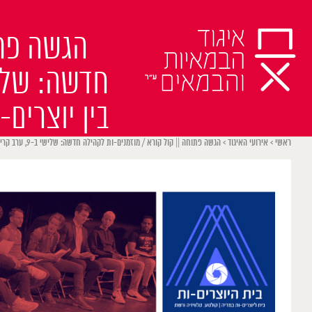
Ski
t
הגשה פתו
conten
בין יוצרים
ראשי
>
אירועי האיגוד
>
הגשה פתוחה || קול קורא / מוזמנים-ות לקהילה חדשה: שלישי ב-9, ערב קריאות קרות חופשי, מפגש בין יוצרים-ות בכל התחומים | בית היוצרים-ות במדיה