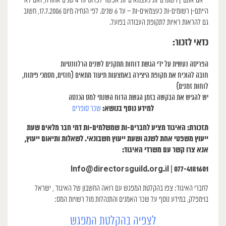
– אם אתם-ן רשומים-ות כעצמאים-ות אפשר לפרוס עד 4 שנים אחורה, ואם לא
הייתם-ן רשומים-ות כעצמאים-ות – עד 6 שנים. לפי הנחיה מיום 17.7.2006, חשוב
גם להראות ראיות לתקופת העבודה בפועל.
כדאי לזכור:
הפריסה נעשית על ידי הגשת דוחות מתקנים לשנים הרלוונטיות
חובה להוכיח את תקופת היצירה באמצעות תיעוד מתאים (חוזים, מסמכי פיתוח,
לוחות זמנים)
יש להגיש את הבקשה בזמן הגשת הדוח השנתי למס הכנסה
למידע נוסף בנושא:
שכר סופרים
תזכורת: האיגוד מציע לחברים-ות שמשלמים-ות דמי חבר מלאים שעת
ייעוץ משפטי אחת לשנה ושעת ייעוץ חשבונאי. לשאלות ותיאום ייעוץ,
אנא צרו קשר עם משרדי האיגוד:
Info@directorsguild.org.il | 077-4181601
לחברי האיגוד: צפו בהקלטת המפגש עם רואה החשבון של האיגוד , ישראל
בוימפלק, במידע נוסף על שכר האמנים והתנהלות מול רשויות המס:
לצפיה בהקלטת המפגש