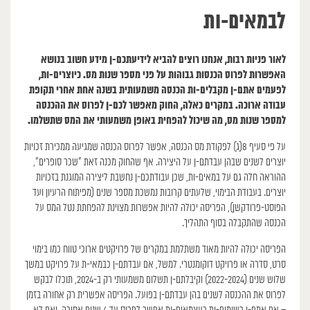
לבמאים-ות
לאור פניות רבות, אנחנו רוצים להביא לידיעתכם-ן מידע חשוב בנושא
האפשרות לפרוס הכנסות גבוהות על פני מספר שנות מס. כיוצרים-ות,
לפעמים אתם-ן מקבלים-ות הכנסה משמעותית בשנה אחת אחרי תקופת
עבודה ארוכה. במקרים כאלה, החוק מאפשר לכם-ן לפרוס את ההכנסה
למספר שנות מס, מה שיכול להפחית באופן משמעותי את המס שתשלמו.
על פי סעיף 8(ג) לפקודת מס הכנסה, אפשר לפרוס הכנסה שמגיעה ממכירת זכויות
יוצרים לשנים שבהן עבדתם-ן על היצירה. אף שהחוק מכנה זאת “שכר סופרים”,
ההוראה חלה גם על במאים-ות, שכן עבודתכם-ן נחשבת ליצירה המוגנת בזכויות
יוצרים. בעבודת הבימוי, שלעתים קרובות נמשכת מספר שנים (מפיתוח הרעיון ועד
הפוסט-פרודקשן), הפריסה יכולה להיות אפשרות מצוינת להפחתת נטל המס על
הכנסה שהתקבלה בסוף התהליך.
הפריסה יכולה להיות מאוד משתלמת במקרים של פרויקטים ארוכי טווח כמו בימוי
סרט, סדרה או פרויקט דוקומנטרי. למשל, אם עבדתם-ן כבמאי-ת על פרויקט במשך
שלוש שנים (2022-2024) וקיבלתם-ן תשלום משמעותי רק ב-2024, תוכלו לבקש
לפרוס את ההכנסה לשנים בהן עבדתם-ן בפועל. הפריסה אפשרית רק אחורה בזמן