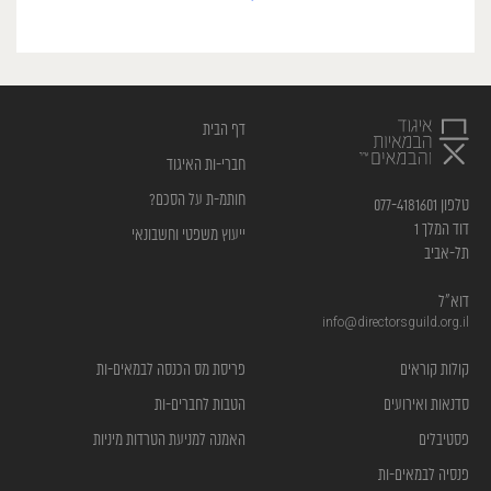
דף הבית
חברי-ות האיגוד
חותמ-ת על הסכם?
טלפון 077-4181601
דוד המלך 1
ייעוץ משפטי וחשבונאי
תל-אביב
דוא”ל
info@directorsguild.org.il
קולות קוראים
פריסת מס הכנסה לבמאים-ות
סדנאות ואירועים
הטבות לחברים-ות
פסטיבלים
האמנה למניעת הטרדות מיניות
פנסיה לבמאים-ות