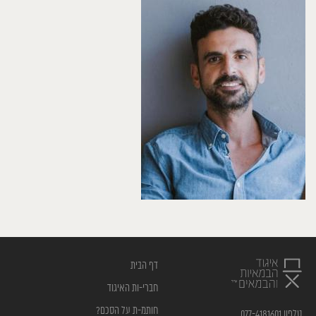
דף הבית
חברי-ות האיגוד
חותמ-ת על הסכם?
טלפון 077-4181601