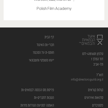
Polish Film Academy
דף הבית
חברי-ות האיגוד
חותמ-ת על הסכם?
טלפון 077-4181601
דוד המלך 1
ייעוץ משפטי וחשבונאי
תל-אביב
דוא”ל
info@directorsguild.org.il
קולות קוראים
פריסת מס הכנסה לבמאים-ות
סדנאות ואירועים
הטבות לחברים-ות
פסטיבלים
האמנה למניעת הטרדות מיניות