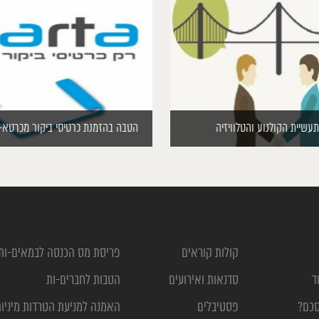
לתעשיית הקולנוע והטלוויזיה
הטבה בהזמנת כרטיסי ביקור מכרטא-
קולות קוראים
פריסת מס הכנסה לבמאים-ות
ד
סדנאות ואירועים
הטבות לחברים-ות
סכם?
פסטיבלים
האמנה למניעת הטרדות מיניו