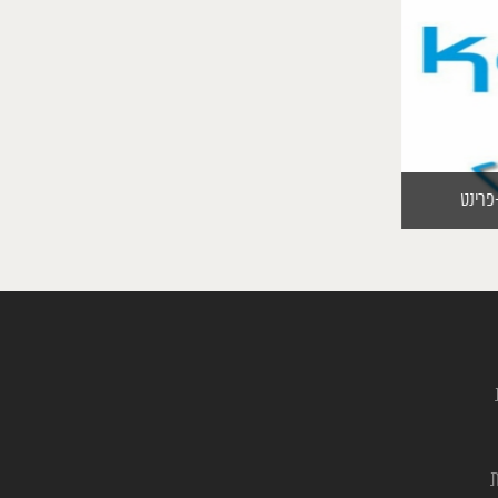
פרינט
ת