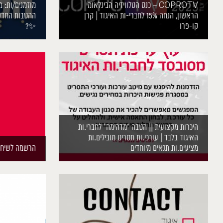
COPROTV – כנס הטלוויזיה הבינלאומי
מוזמנים/ות: 
הראשון, הנחה 15% לחברי-ות האיגוד | קרן
ההטבות החדש 
קו-פרו
✨?
היכרות מקצועית || הטבה *מדהימה* לחברי.ות
האיגוד בלבד | עורכי.ות תסריט מובילים.ות
מציעים.ות תנאים מיוחדים
הרשמה לשיחת י