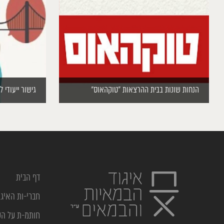
הנחות שונות בבית ההרצאות “טוקהאוס”
גישור ייעודי 
דף הבית
חברי-ות האיגו
חותמ-ת על ה