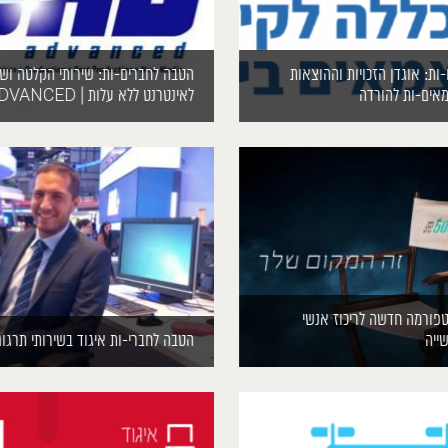
ות: אוגדן הזכויות וההוצאות
הטבה לחברים-ות: שירותי הקלטה ושי
אים-ות להורדה
לאינטרנט ללא עלות | PHD ADVANCED
50: פלטפורמה חדשה לריכוז אנשי
ייה
הטבה לחברי-ות איגוד בשירותי תרגו