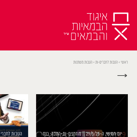
Ski
t
conten
ראשי
>
הטבות לחברים-ות
>
הטבות משתנות
→
יום חמישי, ה-29/5/25 || מוזמנים-ות+הטבה: כנס
הטבות לחברי 