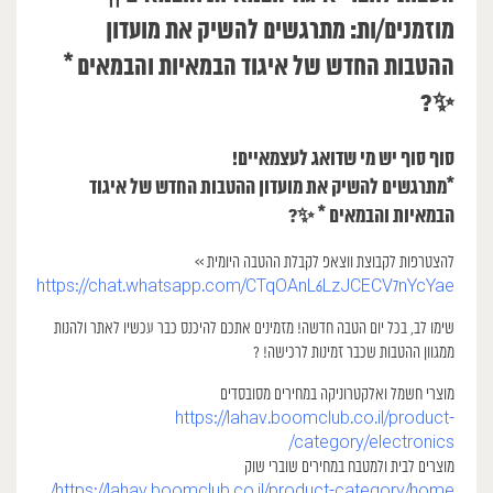
מוזמנים/ות: מתרגשים להשיק את מועדון
ההטבות החדש של איגוד הבמאיות והבמאים *
✨?
סוף סוף יש מי שדואג לעצמאיים!
*מתרגשים להשיק את מועדון ההטבות החדש של איגוד
הבמאיות והבמאים * ✨?
להצטרפות לקבוצת ווצאפ לקבלת ההטבה היומית >>
https://chat.whatsapp.com/CTqOAnL6LzJCECV7nYcYae
שימו לב, בכל יום הטבה חדשה! מזמינים אתכם להיכנס כבר עכשיו לאתר ולהנות
ממגוון ההטבות שכבר זמינות לרכישה! ?
מוצרי חשמל ואלקטרוניקה במחירים מסובסדים
https://lahav.boomclub.co.il/product-
category/electronics/
מוצרים לבית ולמטבח במחירים שוברי שוק
https://lahav.boomclub.co.il/product-category/home/