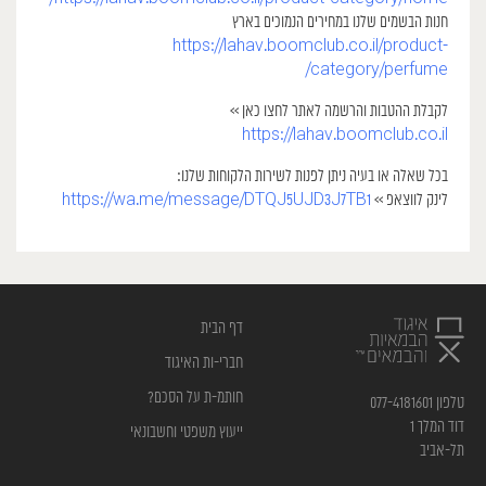
חנות הבשמים שלנו במחירים הנמוכים בארץ
https://lahav.boomclub.co.il/product-
category/perfume/
לקבלת ההטבות והרשמה לאתר לחצו כאן >>
https://lahav.boomclub.co.il
בכל שאלה או בעיה ניתן לפנות לשירות הלקוחות שלנו:
לינק לווצאפ >>
https://wa.me/message/DTQJ5UJD3J7TB1
דף הבית
חברי-ות האיגוד
חותמ-ת על הסכם?
טלפון 077-4181601
דוד המלך 1
ייעוץ משפטי וחשבונאי
תל-אביב