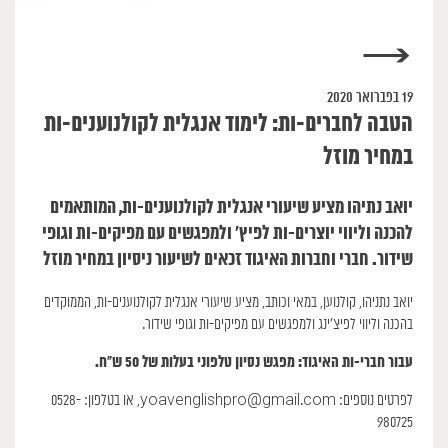
→
19 בפברואר 2020
הטבה לחברים-ות: לימוד אנגלית לקולנוענים-ות
במחיר מוזל
יואב נתיהו מציע שיעורי אנגלית לקולנוענים-ות, המותאמים
להכנה וליווי יוצרים-ות לפיץ’ ולמפגשים עם מפיקים-ות וגופי
שידור. חברי וחברות האיגוד זכאים לשיעור ניסיון במחיר מוזל
יואב נתניהו, קולנוען, במאי וכותב, מציע שיעורי אנגלית לקולנוענים-ות, הממוקדים
בהכנה וליווי לפיצ’ינג ולמפגשים עם מפיקים-ות וגופי שידור.
עבור חברי-ות האיגוד: מפגש נסיון טלפוני בעלות של 50 ש”ח.
לפרטים נוספים: yoavenglishpro@gmail.com, או בטלפון: 0528-
980725