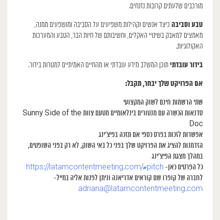
מורכבים שלעתים קרובות נזנחים.
טבע וסביבה
כיצד אנשים וקהילות משפיעים על הסביבה ומושפעים ממנה,
מאמצים למאבק בשינויי האקלים, וחשיבותם של חיות הבר, הטבע והמערכות
האקולוגיות.
בידור עובדתי
תוכן המשלב מידע עובדתי או מהחיים האמיתיים למטרות בידור.
אם הפרויקט שלך יבחר, תקבל:
שתי הרשמות חינם לשוק המקצועי
סדנאות הכשרה עם מנטורים בינלאומיים מטעם צוות Sunny Side of the
Doc
אפשרות לזכות בפרס כספי אם תזכה בפיצ’ינג
הזדמנות להציג את הפרויקט שלך בפני כל באי השוק, לא רק בפני השופטים,
במהלך מצגת הפיצ’ינג
כל הפרטים כאן-
https://latamcontentmeeting.com/#pitch
לחברה של קופרו שם קוראים אדריאנה וניתן לפנות אליה במייל-
adriana@latamcontentmeeting.com