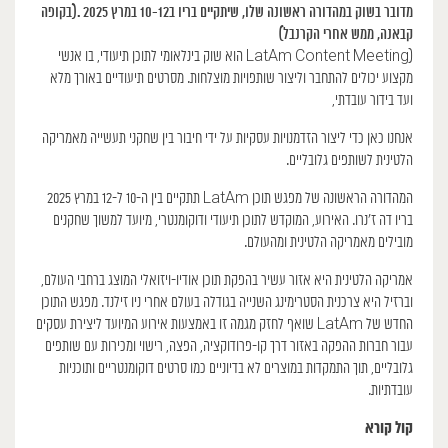
מדובר בשוק במהדורה ראשונה שלו, שיתקיים בריו ב10-12 במרץ 2025 .(בקופה
קבאנה, ממש אחרי הקרנבל)
(LatAm Content Meeting הוא שוק בינלאומי לתוכן תיעודי, בו אנשי
מקצוע יכולים להתחבר וליצור שותפויות מוצלחות. מסרטים תיעודיים באורך מלא
ועד בידור עובדתי,
אנחנו כאן כדי ליצור הזדמנויות עסקיות על ידי חיבור בין שחקני תעשייה מאמריקה
הלטינית לשותפים גלובליים.
המהדורה הראשונה של מפגש תוכן LatAm תתקיים בין ה-10 ל-12 במרץ 2025
בריו דה ז’נרו. האירוע, המוקדש לתוכן תיעודי ודוקומנטרי, מיועד למשוך שחקנים
מובילים מאמריקה הלטינית ומהעולם.
אמריקה הלטינית היא אזור עשיר בהפקת תוכן אודיו-ויזואלי המוצג ברחבי העולם,
וברזיל היא צרכנית הסטרימינג השנייה בגודלה בעולם אחרי ניו זילנד. מפגש התוכן
החדש של LatAm שואף לחזק מגמה זו באמצעות אירוע המיועד ליצירת עסקים
עבור חברות ההפקה באזור דרך קו-פרודוקציה, הפצה, רישוי ומכירות עם שותפים
גלובליים, תוך התמקדות במוצרים לא בדיוניים כמו סרטים דוקומנטריים ותוכניות
עובדתיות.
קול קורא