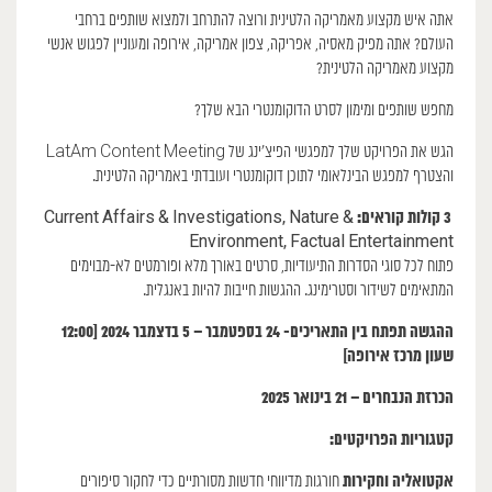
אתה איש מקצוע מאמריקה הלטינית ורוצה להתרחב ולמצוא שותפים ברחבי
העולם? אתה מפיק מאסיה, אפריקה, צפון אמריקה, אירופה ומעוניין לפגוש אנשי
מקצוע מאמריקה הלטינית?
מחפש שותפים ומימון לסרט הדוקומנטרי הבא שלך?
הגש את הפרויקט שלך למפגשי הפיצ’ינג של LatAm Content Meeting
והצטרף למפגש הבינלאומי לתוכן דוקומנטרי ועובדתי באמריקה הלטינית.
3 קולות קוראים:
Current Affairs & Investigations, Nature &
Environment, Factual Entertainment
פתוח לכל סוגי הסדרות התיעודיות, סרטים באורך מלא ופורמטים לא-מבוימים
המתאימים לשידור וסטרימינג. ההגשות חייבות להיות באנגלית.
ההגשה תפתח בין התאריכים- 24 בספטמבר – 5 בדצמבר 2024 [12:00
שעון מרכז אירופה]
הכרזת הנבחרים – 21 בינואר 2025
קטגוריות הפרויקטים:
אקטואליה וחקירות
חורגות מדיווחי חדשות מסורתיים כדי לחקור סיפורים