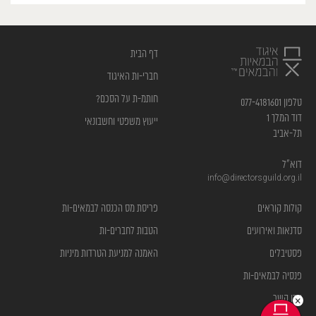
דף הבית
חברי-ות האיגוד
חותמ-ת על הסכם?
טלפון 077-4181601
דוד המלך 1
ייעוץ משפטי וחשבונאי
תל-אביב
דוא”ל
info@directorsguild.org.il
קולות קוראים
פריסת מס הכנסה לבמאים-ות
סדנאות ואירועים
הטבות לחברים-ות
פסטיבלים
האמנה למניעת הטרדות מיניות
פנסיה לבמאים-ות
צרו קשר
×