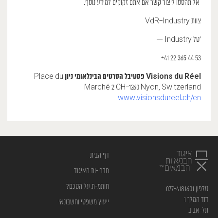
אל תהססו ליצור קשר אם אתם זקוקים למידע נוסף.
צוות VdR–Industry
— Industry טל’
53 44 365 22 41+
Visions du Réel
פסטיבל הסרטים הבינלאומי ניון
Place du
Marché 2 CH–1260 Nyon, Switzerland
www.visionsdureel.ch/en
דף הבית
חברי-ות האיגוד
חותמ-ת על הסכם?
טלפון 077-4181601
דוד המלך 1
ייעוץ משפטי וחשבונאי
תל-אביב