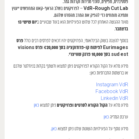
פסטיבלים, מפיצים, סוכני מכירות וקרנות גמר.
VdR–Rough Cut Lab
– לפרויקטים בשלב הראף-קאט המחפשים ייעוץ
ותמיכה מומחים כדי להפיק את המרב מהסרט שלהם.
יום שישי 13
מועד ההגשה האחרון לכל שלוש הפעילויות הוא בעוד שבועיים ב
בדצמבר
.
פרס
בנוסף להצגה בשוק הבינלאומי, הפרויקטים יהיו זכאים לפרסים רבים כולל
Eurimages לפיתוח קו-פרודוקציה בסך €20,000
פרס visions
ו
sud est בסך 10,000 פרנק שוויצרי
.
מידע מלא על הקול הקורא לפרויקטים ניתן למצוא ולשתף בקלות בניוזלטר שלכם
או ברשתות החברתיות כאן:
Instagram VdR
Facebook VdR
Linkedin VdR
הקול הקורא לסרטים ופרויקטים
מידע מלא על
ניתן למצוא
כאן
ערכת המדיה
כאן
מידע נוסף על הפעילויות השונות שלנו ניתן למצוא
כאן.