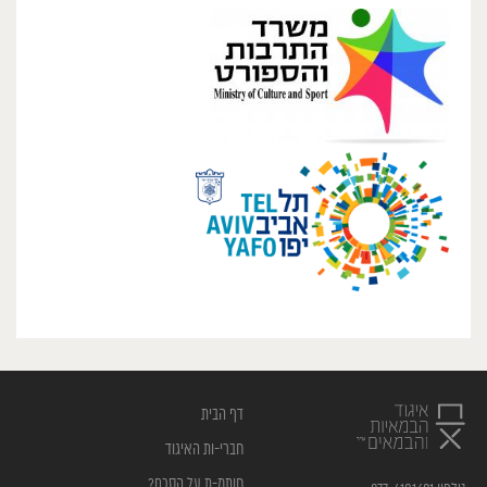
דף הבית
חברי-ות האיגוד
חותמ-ת על הסכם?