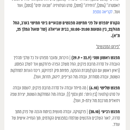
לאסטרה” (2014),”היחידה” (2015), סרט הטלוויזיה “שבעה ימים” (2013), ועוד
ועוד.
לקריאה נוספת
הקורס יתפרש על פני חמישה מפגשים שבועיים בימי חמישי בערב, החל
מה22/9, בין השעות 18:00-21:00, בבית אריאלה (שד׳ שאול המלך 25,
ת״א).
*פירוט המפגשים*
מפגש ראשון ושני (22.9 + 29.9)
| היכרות, ומעבר מפורט על כל שלבי תהליך
העבודה על סדרה מרובת פרקים, החל משלב הפרה-פרודקשן ועד לשלב הפוסט.
(ראיון ראשון עם הקרן/חברת ההפקה, פתיחת תיק לפרויקט, ריכוז הערות למחלקות
השונות, עבודה מסודרת, עבודה מול הצ’יפים, ליהוק, חזרות, ועוד).
מפגש שלישי (6.10)
| מה מייחד עבודה על סדרה מרובת פרקים, לעומת עבודה
על סרט קולנוע? (בין היתר: זמן וכסף (!), עבודה מול המחלקות השונות, יצירת שפה
ויזואלית מורכבת מול צלמ-ת, ועוד).
מפגש רביעי (20.10)
| פרקטיקה. עבודה מעשית בניתוח והכנה של פרק מתוך
סדרה, לאור השלבים והדגשים שנלמדו במפגשים הקודמים, תוך הנחייה אישית של
עודד.