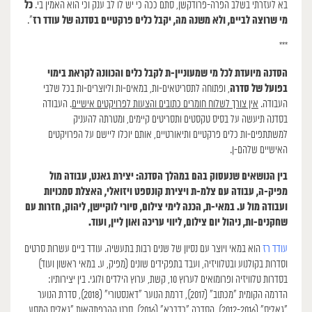
כל
בא לעזרתי בשלב הפרה-פרודקשן, סתם ככה כי יש לו לב ענק וכי הוא האמין בי.
מי שרוצה לביים, ולא משנה מה, יקבל כלים פרקטיים בסדנה של עודד רז
״.
***
הסדנה מיועדת לכל מי שמעוניין-ת לקבל כלים והכוונה לקראת בימוי
בפועל של סדרה
, ופתוחה לתסריטאים-ות, במאים-ות וליוצרים-ות בכל שלבי
העבודה.
אין צורך לשלוח חומרים כתובים והצעות לפרויקטים אישיים
. העבודה
בסדנה תיעשה על בסיס טקסטים ותסריטים קיימים, ומטרתה להעניק
למשתתפים-ות כלים פרקטיים ותיאורטיים, אותם יוכלו ליישם על הפרויקטים
האישיים שלהם-ן.
בין הנושאים שנעסוק בהם במהלך הסדנה: יצירת גאנט, עבודה מול
מפיק-ה, עבודה עם צלמ-ת ויצירת קונספט ויזואלי, האצלת סמכויות
ועבודה מול ע. במאי-ת, הכנה לימי צילום, סיורי לוקיישן, ליהוק, חזרות עם
שחקנים-ות, ניהול יום צילום, ליווי עריכה ואון ליין, ועוד.
עודד רז
הוא במאי ויוצר עם נסיון של שנים רבות בתעשיה. עודד ביים עשרות סרטים
וסדרות בקולנוע ובטלוויזיה, ועבד בתפקידים שונים (מפיק, ע. במאי ראשון ועוד)
בסדרות טלוויזיה ופרומואים לערוץ 10, קשת, ערוץ הילדים ולוגי. בין יצירותיו:
הדרמה הקומית “מכתוב” (2017), דרמת הנוער “דאנסטורי” (2018), סדרת הנוער
“גאליס” (2012-2016), הסדרה “כדברא” (2016), סרט ההרפתקאות “גאליס המסע