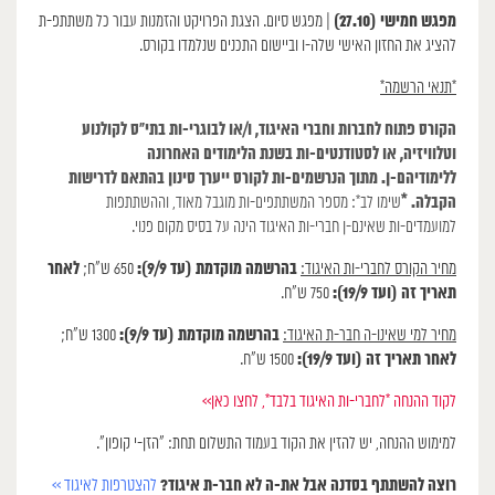
מפגש חמישי (27.10)
| מפגש סיום. הצגת הפרויקט והזמנות עבור כל משתתפ-ת
להציג את החזון האישי שלה-ו וביישום התכנים שנלמדו בקורס.
*תנאי הרשמה*
הקורס פתוח לחברות וחברי האיגוד, ו/או לבוגרי-ות בתי״ס לקולנוע
וטלוויזיה, או לסטודנטים-ות בשנת הלימודים האחרונה
ללימודיהם-ן. מתוך הנרשמים-ות לקורס ייערך סינון בהתאם לדרישות
הקבלה. *
שימו לב*: מספר המשתתפים-ות מוגבל מאוד, וההשתתפות
למועמדים-ות שאינם-ן חברי-ות האיגוד הינה על בסיס מקום פנוי.
בהרשמה מוקדמת (עד 9/9):
לאחר
מחיר הקורס לחברי-ות האיגוד:
650 ש״ח;
תאריך זה (ועד 19/9):
750 ש״ח.
בהרשמה מוקדמת (עד 9/9):
מחיר למי שאינו-ה חבר-ת האיגוד:
1300 ש״ח;
לאחר תאריך זה
(ועד 19/9):
1500 ש״ח.
לקוד ההנחה *לחברי-ות האיגוד בלבד*, לחצו כאן>>
למימוש ההנחה, יש להזין את הקוד בעמוד התשלום תחת: ״הזן-י קופון״.
רוצה להשתתף בסדנה אבל את-ה לא חבר-ת איגוד?
להצטרפות לאיגוד >>