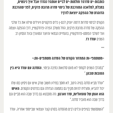
כותבות-ים סדרה? חולמות-ים לביים אותה? נהדר! אבל איך ניגשים,
בתכלס, למלאכה המורכבת של בימוי סדרה מרובת פרקים, לפני שהרכבת
הדוהרת של ההפקה יוצאת לדרך?
הקורס לבימוי סדרות דרמה יעניק לכם-ן כלים פרקטיים ויעילים שילוו את כל שלבי
ההפקה של סדרה מרובת פרקים, החל משלב הפרה-פרודקשיין, דרך ההפקה עצמה
ועד לשלבי הפוסט-פרודקשיין, בהנחיית הבמאי והיוצר המוערך ובעל הנסיון רב
עודד רז
השנים
.
***
~משתתפי-ות המחזור הקודם של הסדנה משתפים-ות:~
הסדנה עם עודד היא בין
״במהלך השנים לקחתי לא מעט סדנאות כתיבה ובימוי, ו
הטובות שבהן
.״
״עודד מביא סדנה בנויה היטב, לא חוסך במידע חשוב שרק איש עם ניסיון כמו שלו
האיש
יכול להביא, ומצליח להיות מקיף גם בתמונה הגדולה וגם בפרטים הקטנים.
הוא אומן של טוטאליות, סדר וארגון
, וזה מתבטא גם בדרך שבה הוא מביים וגם
בדרך שבה הוא מעביר סדנה.״
״השתמשתי בטיפים וכלים רבים מהסדנה בסרט קצר עצמאי שביימתי אחריה. עודד